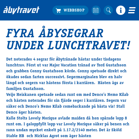
FYRA ÅBYSEGRAR
Köp biljett
UNDER LUNCHTRAVET!
Travprogrammet
Boka ställplats
Det noterades 4 segrar för Åbytränade hästar under tisdagens
Bra att veta
lunchtrav. Först ut var Major Vacation tränad av Tord Gustafsson
Restauranger
och grabben Conny Gustafsson körde. Conny spetsade direkt och
ökades sedan farten successivt. Segermarginalen blev en halv
Catering by Lyon
längd och segern var hästens första i karriären. Hästen ägs av
Hotell nära oss
familjen Gustafsson.
Nybörjar­guide
Veijo Heiskanen spetsade sedan runt om med Denco’s Nemo Kilab
och hästen noterades för sin fjärde seger i karriären. Segern var
Presentkort
säker och Denco’s Nemo Kilab comebackande på bästa vis! Stall
Tävlingsdagar
Denco äger hästen.
Kalle Stolts Lovely Morique avlade maiden då hon spårade lopp 8
FAQ
runt om. I galoppfyllt lopp var Lovely Morique säker på benen och
rann undan mycket enkelt på 1.17.2/2140 meter. Det är Sköld
Stable HB och Nicklas Agrot som äger hästen