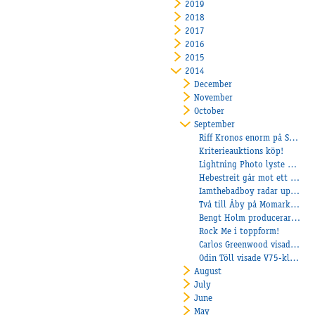
2019
2018
2017
2016
2015
2014
December
November
October
September
Riff Kronos enorm på Solvalla!
Kriterieauktions köp!
Lightning Photo lyste på Mantorp!
Hebestreit går mot ett kanonår!
Iamthebadboy radar upp segrarna!
Två till Åby på Momarken!
Bengt Holm producerar nya vinnare!
Rock Me i toppform!
Carlos Greenwood visade ingen ringrost!
Odin Töll visade V75-klass!
August
July
June
May