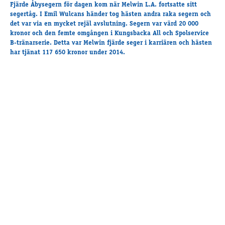
Travkonferens
Fjärde Åbysegern för dagen kom när Melwin L.A. fortsatte sitt
segertåg. I Emil Wulcans händer tog hästen andra raka segern och
Exponering & värdskap
det var via en mycket rejäl avslutning. Segern var värd 20 000
Aktiviteter
kronor och den femte omgången i Kungsbacka All och Spolservice
B-tränarserie. Detta var Melwin fjärde seger i karriären och hästen
har tjänat 117 650 kronor under 2014.
Hört och hänt
Tävling
Tävlingsserier
Träning och provlopp
Aktiva
Månadens hästägare 2026
Månadens B-tränare 2026
Euro Classic Trot
Andelshästar
Åby Stora Pris 2026
Supertorsdag för företag