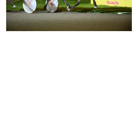
Travkonferens
Exponering & värdskap
Aktiviteter
Hört och hänt
Tävling
Tävlingsserier
Träning och provlopp
Aktiva
Månadens hästägare 2026
Månadens B-tränare 2026
Euro Classic Trot
Andelshästar
Åby Stora Pris 2026
Supertorsdag för företag