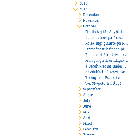
2019
2018
December
November
October
Fin tisdag för Åbyhästarna!
Dencodubbel på Axevalla!
Rolex Bigi glänste på Romme!
Framgångsrik fredag på Kalmar!
Rubacuori Alca trivs under sadeln!
Framgångsrik onsdagskväll för Åbyhästarna!
3 Berghs-segrar under helgen!
Åbydubbel på Axevalla!
Viking mot Frankrike
Två SM-guld till Åby!
September
August
July
June
May
April
March
February