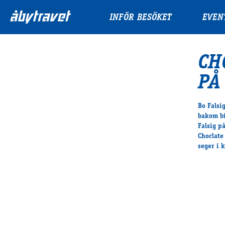
INFÖR BESÖKET
EVEN
CH
PÅ
Bo Falsig
bakom bi
Falsig p
Choclate
seger i 