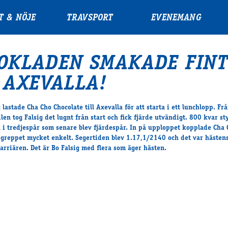
T & NÖJE
TRAVSPORT
EVENEMANG
OKLADEN SMAKADE FINT
 AXEVALLA!
 lastade Cha Cho Chocolate till Axevalla för att starta i ett lunchlopp. Fr
len tog Falsig det lugnt från start och fick fjärde utvändigt. 800 kvar st
å i tredjespår som senare blev fjärdespår. In på upploppet kopplade Cha
 greppet mycket enkelt. Segertiden blev 1.17,1/2140 och det var hästen
karriären. Det är Bo Falsig med flera som äger hästen.