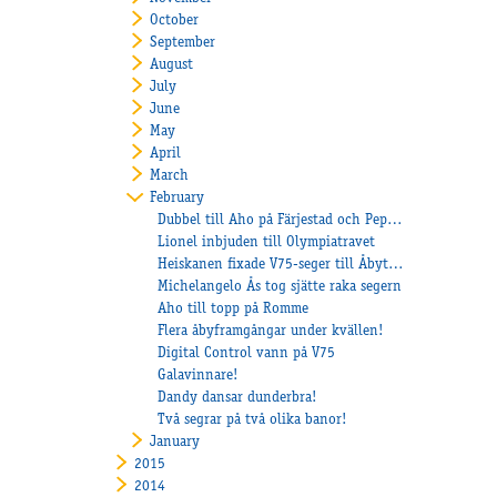
October
September
August
July
June
May
April
March
February
Dubbel till Aho på Färjestad och Pepe di Jesolo bäst igen
Lionel inbjuden till Olympiatravet
Heiskanen fixade V75-seger till Åbytravet
Michelangelo Ås tog sjätte raka segern
Aho till topp på Romme
Flera åbyframgångar under kvällen!
Digital Control vann på V75
Galavinnare!
Dandy dansar dunderbra!
Två segrar på två olika banor!
January
2015
2014