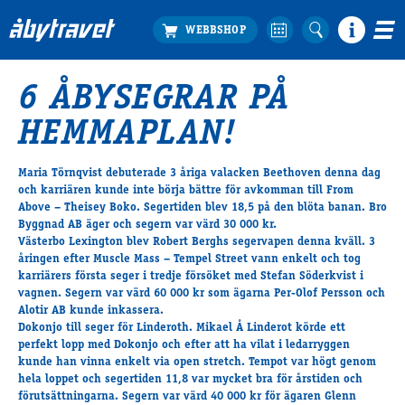
6 ÅBYSEGRAR PÅ
Köp biljett
HEMMAPLAN!
Travprogrammet
Boka ställplats
Maria Törnqvist debuterade 3 åriga valacken Beethoven denna dag
Bra att veta
och karriären kunde inte börja bättre för avkomman till From
Restauranger
Above – Theisey Boko. Segertiden blev 18,5 på den blöta banan. Bro
Byggnad AB äger och segern var värd 30 000 kr.
Catering by Lyon
Västerbo Lexington blev Robert Berghs segervapen denna kväll. 3
Hotell nära oss
åringen efter Muscle Mass – Tempel Street vann enkelt och tog
Nybörjar­guide
karriärers första seger i tredje försöket med Stefan Söderkvist i
vagnen. Segern var värd 60 000 kr som ägarna Per-Olof Persson och
Presentkort
Alotir AB kunde inkassera.
Tävlingsdagar
Dokonjo till seger för Linderoth. Mikael Å Linderot körde ett
perfekt lopp med Dokonjo och efter att ha vilat i ledarryggen
FAQ
kunde han vinna enkelt via open stretch. Tempot var högt genom
hela loppet och segertiden 11,8 var mycket bra för årstiden och
förutsättningarna. Segern var värd 40 000 kr för ägaren Glenn