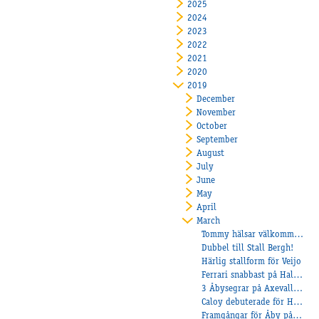
2025
2024
2023
2022
2021
2020
2019
December
November
October
September
August
July
June
May
April
March
Tommy hälsar välkommen till Dunevad
Dubbel till Stall Bergh!
Härlig stallform för Veijo
Ferrari snabbast på Halmstad!
3 Åbysegrar på Axevalla under söndagen!
Caloy debuterade för Heiskanen
Framgångar för Åby på Ponnytravgalan!