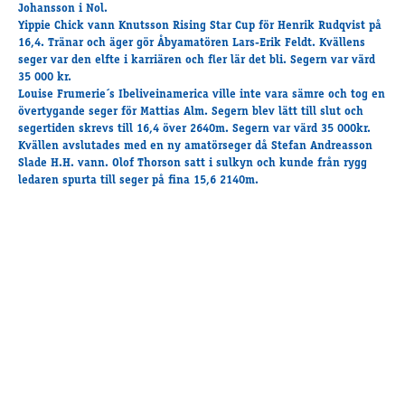
Travkonferens
Johansson i Nol.
Yippie Chick vann Knutsson Rising Star Cup för Henrik Rudqvist på
Exponering & värdskap
16,4. Tränar och äger gör Åbyamatören Lars-Erik Feldt. Kvällens
Aktiviteter
seger var den elfte i karriären och fler lär det bli. Segern var värd
35 000 kr.
Louise Frumerie´s Ibeliveinamerica ville inte vara sämre och tog en
övertygande seger för Mattias Alm. Segern blev lätt till slut och
Hört och hänt
segertiden skrevs till 16,4 över 2640m. Segern var värd 35 000kr.
Tävling
Kvällen avslutades med en ny amatörseger då Stefan Andreasson
Slade H.H. vann. Olof Thorson satt i sulkyn och kunde från rygg
Tävlingsserier
ledaren spurta till seger på fina 15,6 2140m.
Träning och provlopp
Aktiva
Månadens hästägare 2026
Månadens B-tränare 2026
Euro Classic Trot
Andelshästar
Åby Stora Pris 2026
Supertorsdag för företag