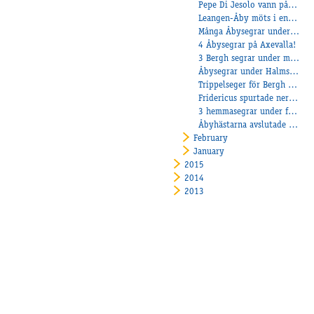
Pepe Di Jesolo vann på Jägersro
Leangen-Åby möts i en montématch den 14 april!
Många Åbysegrar under Påsken!
4 Åbysegrar på Axevalla!
3 Bergh segrar under måndagen!
Åbysegrar under Halmstads breddlopp!
Trippelseger för Bergh på Kalmar+ En seger i Frankrike!
Fridericus spurtade ner allt!
3 hemmasegrar under fullsatt Tjejkväll!
Åbyhästarna avslutade Axevallas Lunchtrav!
February
January
2015
2014
2013