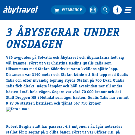
3 ÅBYSEGRAR UNDER
Köp biljett
ONSDAGEN
Travprogrammet
Boka ställplats
V86 avgjordes på Solvalla och Åbytravet och Åbyhästarna höll sig
Bra att veta
väl framme. Först ut var Christina Medins Qualis Talis som
Restauranger
tillsammans med Stefan Söderkvist vann kvällens sjätte lopp.
Distansen var 3140 meter och Stefan körde ett fint lopp med Qualis
Catering by Lyon
Talis och efter invändig löpning styrde Stefan på 700 kvar. Qualis
Hotell nära oss
Talis fick direkt några längder och höll avstånden ner till andra
Nybörjar­guide
hästen i mål hela vägen. Segern var värd 70 000 kronor och det
Stall Droppen HB i Mölndal som äger hästen. Qualis Talis har vunnit
Presentkort
9 av 36 starter i karriären och tjänat 567 750 kronor.
Tävlingsdagar
FAQ
Robert Berghs stall har passerat 4,3 miljoner i år. Igår noterades
stallet för 2 segrar på 2 olika banor. Först ut var Officer C.D. på