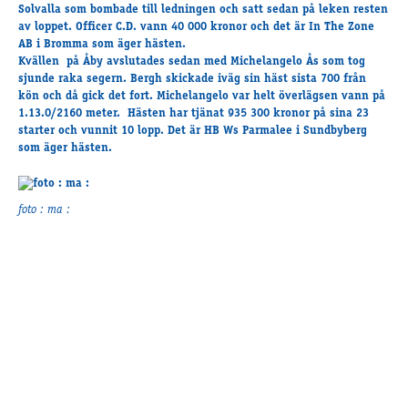
Travkonferens
Solvalla som bombade till ledningen och satt sedan på leken resten
av loppet. Officer C.D. vann 40 000 kronor och det är In The Zone
Exponering & värdskap
AB i Bromma som äger hästen.
Aktiviteter
Kvällen på Åby avslutades sedan med Michelangelo Ås som tog
sjunde raka segern. Bergh skickade iväg sin häst sista 700 från
kön och då gick det fort. Michelangelo var helt överlägsen vann på
1.13.0/2160 meter. Hästen har tjänat 935 300 kronor på sina 23
Hört och hänt
starter och vunnit 10 lopp. Det är HB Ws Parmalee i Sundbyberg
Tävling
som äger hästen.
Tävlingsserier
Träning och provlopp
foto : ma :
Aktiva
Månadens hästägare 2026
Månadens B-tränare 2026
Euro Classic Trot
Andelshästar
Åby Stora Pris 2026
Supertorsdag för företag