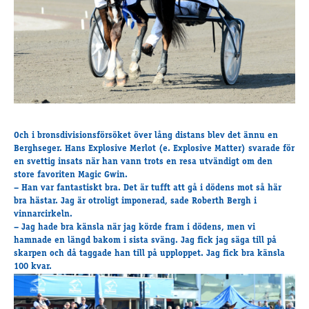
Supertorsdag
Ponnytravtävlingar
Ridsport
Om travskolan
Samarbetspartners
Licenskurser
Och i bronsdivisionsförsöket
över lång distans blev det ännu en
Berghseger. Hans Explosive Merlot (e. Explosive Matter) svarade för
Kursutbud och Aktiviteter
en svettig insats när han vann trots en resa utvändigt om den
Ungdoms­stipendium
store favoriten Magic Gwin.
– Han var fantastiskt bra. Det är tufft att gå i dödens mot så här
bra hästar. Jag är otroligt imponerad, sade Roberth Bergh i
vinnarcirkeln.
Ledningsgrupp
– Jag hade bra känsla när jag körde fram i dödens, men vi
Kontakt
hamnade en längd bakom i sista sväng. Jag fick jag säga till på
skarpen och då taggade han till på upploppet. Jag fick bra känsla
Styrelsen
100 kvar.
Åby Trav­sällskap
Intresseföreningar
Press