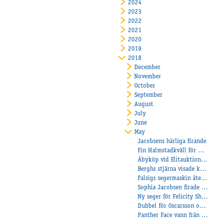
2024
2023
2022
2021
2020
2019
2018
December
November
October
September
August
July
June
May
Jacobsens härliga firande
Fin Halmstadkväll för Åbylaget.
Åbyköp vid Elitauktionen!
Berghs stjärna visade klassen
Falsigs segermaskin åter i vinnarcirkeln
Sophia Jacobsen firade framgångar i Norge
Ny seger för Felicity Shagwell
Dubbel för Oscarsson och trippel för Heiskanen
Panther Face vann från dödens