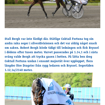
Travkonferens
Exponering & värdskap
Aktiviteter
Hört och hänt
Tävling
Stall Bergh var
inte färdigt där. Ståtlige Coktail Fortuna tog sin
Tävlingsserier
andra raka seger i silverdivisionen och det var aldrig något snack
om saken. Robert Bergh körde tidigt till ledningen och fick Bryssel
Träning och provlopp
i dödens efter tusen meter. Varvet passerades på 1.14,1 och i sista
Aktiva
sväng valde Bergh att trycka gasen i botten. På lätta ben drog
Månadens hästägare 2026
Coktail Fortuna undan i ensamt majestät över upploppet, flera
längder före Dragster från rygg ledaren och Bryssel. Segertiden
Månadens B-tränare 2026
1.12,1a/2140 meter.
Euro Classic Trot
Andelshästar
Åby Stora Pris 2026
Supertorsdag för företag