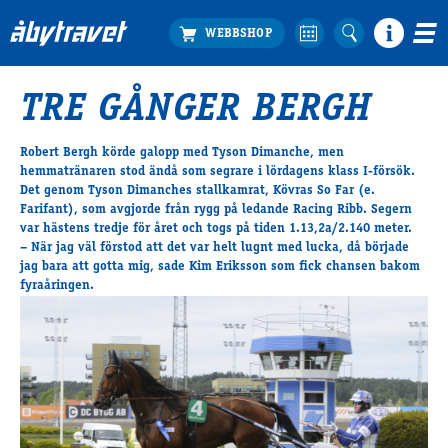
TRE GÅNGER BERGH
Köp biljett
Travprogrammet
Robert Bergh körde galopp med Tyson Dimanche, men
hemmatränaren stod ändå som segrare i lördagens klass I-försök.
Boka ställplats
Det genom Tyson Dimanches stallkamrat,
Kövras So Far
(e.
Bra att veta
Farifant), som avgjorde från rygg på ledande Racing Ribb. Segern
Restauranger
var hästens tredje för året och togs på tiden 1.13,2a/2.140 meter.
– När jag väl förstod att det var helt lugnt med lucka, då började
Catering by Lyon
jag bara att gotta mig, sade Kim Eriksson som fick chansen bakom
Hotell nära oss
fyraåringen.
Nybörjar­guide
Presentkort
Tävlingsdagar
FAQ