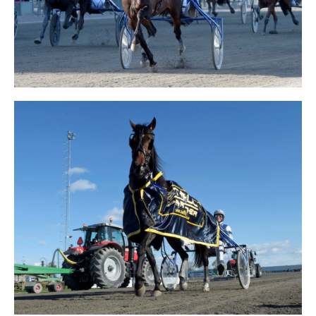
Travkonferens
Exponering & värdskap
Aktiviteter
Hört och hänt
Tävling
Tävlingsserier
Träning och provlopp
Aktiva
Månadens hästägare 2026
Månadens B-tränare 2026
Euro Classic Trot
Andelshästar
Åby Stora Pris 2026
Supertorsdag för företag