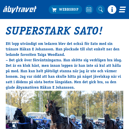
SUPERSTARK SATO!
Köp biljett
Travprogrammet
Ett lopp utvändigt om ledaren blev det också för
Sato
med sin
tränare Håkan E Johansson. Han plockade till slut enkelt ner den
Boka ställplats
ledande favoriten Taiga Woodland.
Bra att veta
– Det gick över förväntningarna. Han skötte sig verkligen bra idag.
Restauranger
Det är en klok häst, men innan loppen är han inte så kul att hålla
på med. Han kan helt plötsligt stanna när jag är ute och värmer
Catering by Lyon
honom. Jag var rädd att han skulle hitta på något jävelskap när vi
Hotell nära oss
satt i dödens på sista bortre långsidan. Men det gick bra, sa den
glade Åbyamatören
Håkan E Johansson
.
Nybörjar­guide
Presentkort
Tävlingsdagar
FAQ