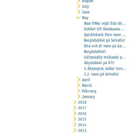
August
July
June
May
Man O'War rejäl från dödens
Dubbel till Heiskanen på Jägers!
Spickleback Face vann från dödens
Berghdubbel på Solvalla!
Esta och #! vann på Axevalla!
Berghdubbel!
Callmesally strålande på Mantorp!
Åbydubbel på V75
4 Åbysegrar under torsdagen!
J.J. vann på Solvalla!
April
March
February
January
2018
2017
2016
2015
2014
2013