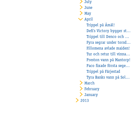
July
June
May
April
Trippel på Åmål!
Defi's Victory bygger staket!
Trippel till Denco och Veijo!
Fyra segrar under torsdagskvällen!
Fillomena avlade maiden!
Tur och retur till vinnarcirkeln på Axevalla för Return Ticket!
Preston vann på Mantorp!
Paco fixade första segern i Sverige!
Trippel på Färjestad
Tyra Banks vann på Solvalla!
March
February
January
2013