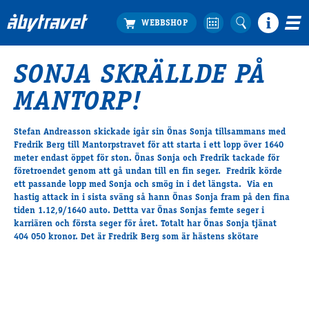
SONJA SKRÄLLDE PÅ
Köp biljett
MANTORP!
Travprogrammet
Boka ställplats
Stefan Andreasson skickade igår sin Önas Sonja tillsammans med
Bra att veta
Fredrik Berg till Mantorpstravet för att starta i ett lopp över 1640
Restauranger
meter endast öppet för ston. Önas Sonja och Fredrik tackade för
företroendet genom att gå undan till en fin seger. Fredrik körde
Catering by Lyon
ett passande lopp med Sonja och smög in i det längsta. Via en
Hotell nära oss
hastig attack in i sista sväng så hann Önas Sonja fram på den fina
Nybörjar­guide
tiden 1.12,9/1640 auto. Dettta var Önas Sonjas femte seger i
karriären och första seger för året. Totalt har Önas Sonja tjänat
Presentkort
404 050 kronor. Det är Fredrik Berg som är hästens skötare
Tävlingsdagar
FAQ