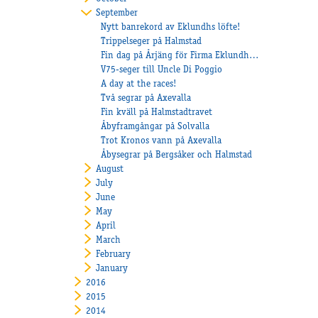
September
Nytt banrekord av Eklundhs löfte!
Trippelseger på Halmstad
Fin dag på Årjäng för Firma Eklundh och Nilsson
V75-seger till Uncle Di Poggio
A day at the races!
Två segrar på Axevalla
Fin kväll på Halmstadtravet
Åbyframgångar på Solvalla
Trot Kronos vann på Axevalla
Åbysegrar på Bergsåker och Halmstad
August
July
June
May
April
March
February
January
2016
2015
2014