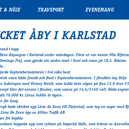
T & NÖJE
TRAVSPORT
EVENEMANG
CKET ÅBY I KARLSTAD
trand i topp
 flera Åbysegrar i Karlstad under måndagen. Först ut var nestor Olle Elfstr
Domingo Frej, som gjorde sin andra start i livet och vann på 18,4. Hästan
le .
gjorde Septembermästaren i två raka heat
Knick vann både forsök och final i Septembermästaren. I försöket tog Veijo
n ledningen med Victory Knick, som ledde hela vägen på fina 13,6 över 2
cept blev det senare i finalen, som vanns på 14,4/2140 volt. Båda segrar
alt 70.000 kr. Linus Juhlin är ägare.
nn för Goop
ergh hade skickat upp Lirac de Zeun till Färjestad, som tog en seger med B
 Lirac De Zeun ägs av Altins Trafik AB.
ger för Sophia
acobsen hoppade upp som ryttare på Imperial Valle, som tränas av Axevalla