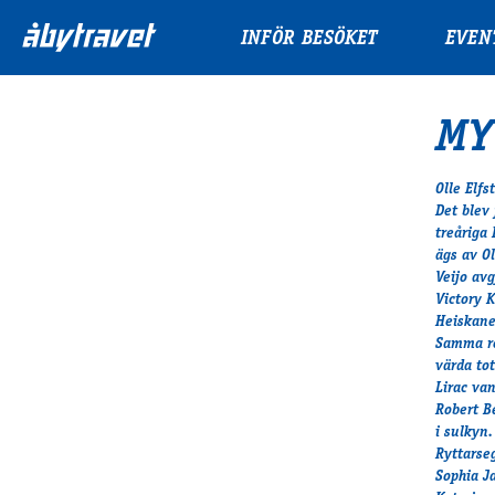
INFÖR BESÖKET
EVEN
MY
Olle Elfs
Det blev
treåriga 
ägs av Ol
Veijo av
Victory 
Heiskane
Samma re
värda tot
Lirac va
Robert B
i sulkyn.
Ryttarse
Sophia J