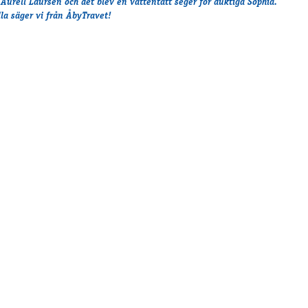
 Aurell Laursen och det blev en vattentätt seger för duktiga Sophia.
lla säger vi från ÅbyTravet!