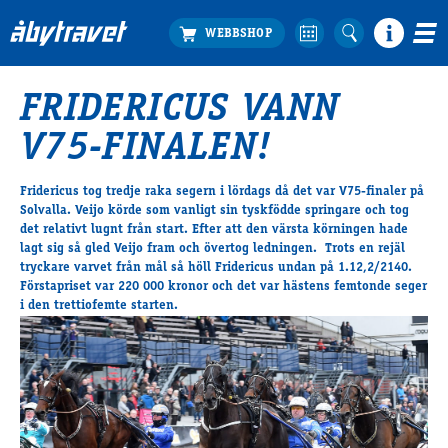
FRIDERICUS VANN
Köp biljett
V75-FINALEN!
Travprogrammet
Boka ställplats
Fridericus tog tredje raka segern i lördags då det var V75-finaler på
Bra att veta
Solvalla. Veijo körde som vanligt sin tyskfödde springare och tog
Restauranger
det relativt lugnt från start. Efter att den värsta körningen hade
lagt sig så gled Veijo fram och övertog ledningen. Trots en rejäl
Catering by Lyon
tryckare varvet från mål så höll Fridericus undan på 1.12,2/2140.
Hotell nära oss
Förstapriset var 220 000 kronor och det var hästens femtonde seger
Nybörjar­guide
i den trettiofemte starten.
Presentkort
Tävlingsdagar
FAQ