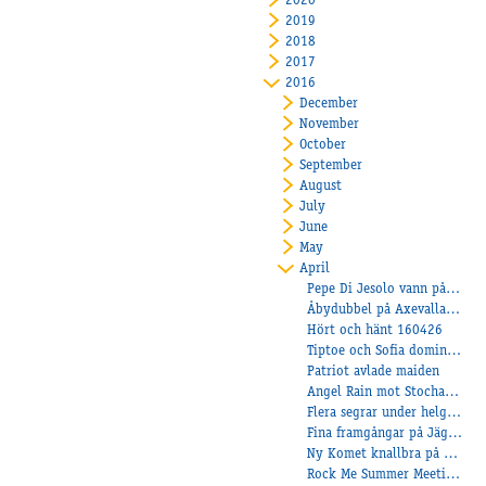
2020
2019
2018
2017
2016
December
November
October
September
August
July
June
May
April
Pepe Di Jesolo vann på Solvalla!
Åbydubbel på Axevalla där Amanda skrällde!
Hört och hänt 160426
Tiptoe och Sofia dominerar!
Patriot avlade maiden
Angel Rain mot Stochampionatet!
Flera segrar under helgen!
Fina framgångar på Jägersro!
Ny Komet knallbra på Klosterskogen!
Rock Me Summer Meeting Monté