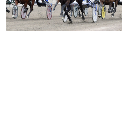
Travkonferens
Exponering & värdskap
Aktiviteter
Hört och hänt
Tävling
Tävlingsserier
Träning och provlopp
Aktiva
Månadens hästägare 2026
Månadens B-tränare 2026
Euro Classic Trot
Andelshästar
Åby Stora Pris 2026
Supertorsdag för företag