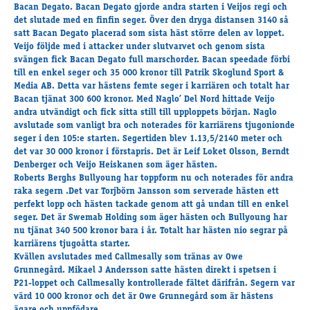
Travkonferens
Bacan Degato. Bacan Degato gjorde andra starten i Veijos regi och
det slutade med en finfin seger. Över den dryga distansen 3140 så
Exponering & värdskap
satt Bacan Degato placerad som sista häst större delen av loppet.
Aktiviteter
Veijo följde med i attacker under slutvarvet och genom sista
svängen fick Bacan Degato full marschorder. Bacan speedade förbi
till en enkel seger och 35 000 kronor till Patrik Skoglund Sport &
Media AB. Detta var hästens femte seger i karriären och totalt har
Hört och hänt
Bacan tjänat 300 600 kronor. Med Naglo’ Del Nord hittade Veijo
Tävling
andra utvändigt och fick sitta still till upploppets början. Naglo
avslutade som vanligt bra och noterades för karriärens tjugonionde
Tävlingsserier
seger i den 105:e starten. Segertiden blev 1.13,5/2140 meter och
Träning och provlopp
det var 30 000 kronor i förstapris. Det är Leif Loket Olsson, Berndt
Aktiva
Denberger och Veijo Heiskanen som äger hästen.
Roberts Berghs Bullyoung har toppform nu och noterades för andra
Månadens hästägare 2026
raka segern .Det var Torjbörn Jansson som serverade hästen ett
Månadens B-tränare 2026
perfekt lopp och hästen tackade genom att gå undan till en enkel
Euro Classic Trot
seger. Det är Swemab Holding som äger hästen och Bullyoung har
nu tjänat 340 500 kronor bara i år. Totalt har hästen nio segrar på
Andelshästar
karriärens tjugoåtta starter.
Kvällen avslutades med Callmesally som tränas av Owe
Grunnegård. Mikael J Andersson satte hästen direkt i spetsen i
P21-loppet och Callmesally kontrollerade fältet därifrån. Segern var
Åby Stora Pris 2026
värd 10 000 kronor och det är Owe Grunnegård som är hästens
Supertorsdag för företag