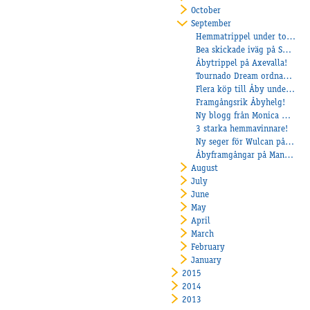
October
September
Hemmatrippel under torsdagens tävlingar
Bea skickade iväg på Solvalla
Åbytrippel på Axevalla!
Tournado Dream ordnade Berghs seger nr 169!
Flera köp till Åby under Kriterieauktionen!
Framgångsrik Åbyhelg!
Ny blogg från Monica Hellqvist i Frankrike
3 starka hemmavinnare!
Ny seger för Wulcan på Axevalla och Töll till topp på Jägersro
Åbyframgångar på Mantorp och Färjestad
August
July
June
May
April
March
February
January
2015
2014
2013