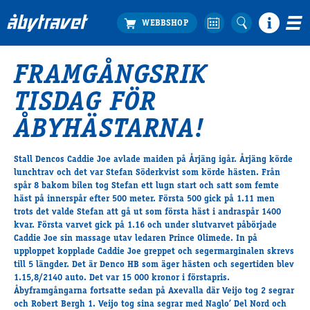
FRAMGÅNGSRIK
Köp biljett
TISDAG FÖR
Travprogrammet
Boka ställplats
ÅBYHÄSTARNA!
Bra att veta
Restauranger
Stall Dencos Caddie Joe avlade maiden på Årjäng igår. Årjäng körde
lunchtrav och det var Stefan Söderkvist som körde hästen. Från
Catering by Lyon
spår 8 bakom bilen tog Stefan ett lugn start och satt som femte
Hotell nära oss
häst på innerspår efter 500 meter. Första 500 gick på 1.11 men
Nybörjar­guide
trots det valde Stefan att gå ut som första häst i andraspår 1400
kvar. Första varvet gick på 1.16 och under slutvarvet påbörjade
Presentkort
Caddie Joe sin massage utav ledaren Prince Olimede. In på
Tävlingsdagar
upploppet kopplade Caddie Joe greppet och segermarginalen skrevs
till 5 längder. Det är Denco HB som äger hästen och segertiden blev
FAQ
1.15,8/2140 auto. Det var 15 000 kronor i förstapris.
Åbyframgångarna fortsatte sedan på Axevalla där Veijo tog 2 segrar
och Robert Bergh 1. Veijo tog sina segrar med Naglo’ Del Nord och