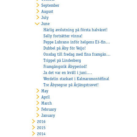
September
August
July
June
Härlig avslutning på första halvåret!
Sally fortsätter vinna!
Peppe Lubrano inför helgens E3-final med Al's Espresious
Dubbel på Åby för Veijo!
Onsdag till fredag med fina framgångar!
Trippel på Lindesberg
Framgångsrik Åbyperiod!
Ja det var en kväll i juni….
Werdelin starkast i Kalmarsmontéfinal
Tre Åbysegrar på Årjängstravet!
May
April
March
February
January
2016
2015
2014