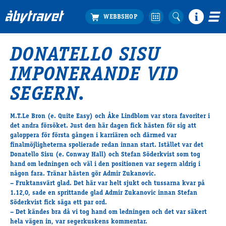
DONATELLO SISU
Köp biljett
IMPONERANDE VID
Travprogrammet
Boka ställplats
SEGERN.
Bra att veta
Restauranger
M.T.Le Bron (e. Quite Easy) och Åke Lindblom var stora favoriter i
det andra försöket. Just den här dagen fick hästen för sig att
Catering by Lyon
galoppera för första gången i karriären och därmed var
Hotell nära oss
finalmöjligheterna spolierade redan innan start. Istället var det
Nybörjar­guide
Donatello Sisu
(e. Conway Hall) och Stefan Söderkvist som tog
hand om ledningen och väl i den positionen var segern aldrig i
Presentkort
någon fara. Tränar hästen gör Admir Zukanovic.
Tävlingsdagar
– Fruktansvärt glad. Det här var helt sjukt och tussarna kvar på
1.12,0, sade en sprittande glad Admir Zukanovic innan Stefan
FAQ
Söderkvist fick säga ett par ord.
– Det kändes bra då vi tog hand om ledningen och det var säkert
hela vägen in, var segerkuskens kommentar.