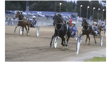
Travkonferens
Exponering & värdskap
Aktiviteter
Hört och hänt
Tävling
Tävlingsserier
Träning och provlopp
Aktiva
Månadens hästägare 2026
Månadens B-tränare 2026
Euro Classic Trot
Andelshästar
Åby Stora Pris 2026
Supertorsdag för företag