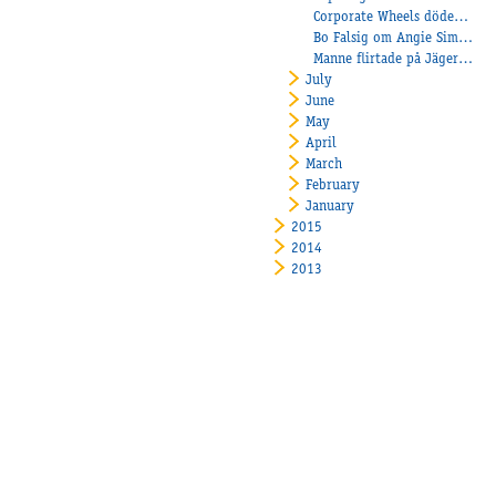
Corporate Wheels dödensvann debuten!
Bo Falsig om Angie Simoni som ska starta i Danska Stoderbyt
Manne flirtade på Jägersro!
July
June
May
April
March
February
January
2015
2014
2013