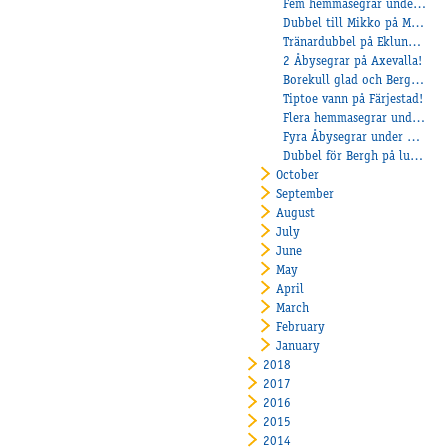
Fem hemmasegrar under onsdagen
Dubbel till Mikko på Mantorp!
Tränardubbel på Eklundh på Färjestad
2 Åbysegrar på Axevalla!
Borekull glad och Bergh tog tre segrar!
Tiptoe vann på Färjestad!
Flera hemmasegrar under lördagen
Fyra Åbysegrar under Axevallas fredagstävlingar
Dubbel för Bergh på lunchen!
October
September
August
July
June
May
April
March
February
January
2018
2017
2016
2015
2014