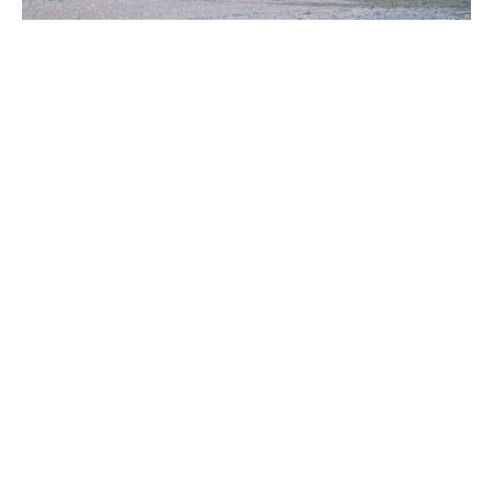
Supertorsdag
Ponnytravtävlingar
Ridsport
Om travskolan
Samarbetspartners
Licenskurser
Kursutbud och Aktiviteter
Ungdoms­stipendium
Ledningsgrupp
Kontakt
Styrelsen
Åby Trav­sällskap
Intresseföreningar
Press