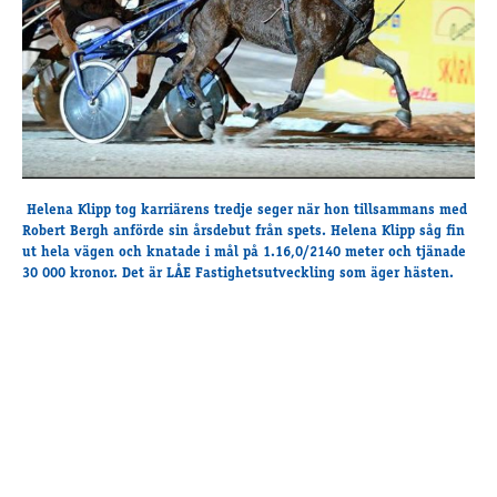
Supertorsdag
Ponnytravtävlingar
Ridsport
Om travskolan
Samarbetspartners
Helena Klipp tog karriärens tredje seger när hon tillsammans med
Licenskurser
Robert Bergh anförde sin årsdebut från spets. Helena Klipp såg fin
Kursutbud och Aktiviteter
ut hela vägen och knatade i mål på 1.16,0/2140 meter och tjänade
Ungdoms­stipendium
30 000 kronor. Det är LÅE Fastighetsutveckling som äger hästen.
Ledningsgrupp
Kontakt
Styrelsen
Åby Trav­sällskap
Intresseföreningar
Press