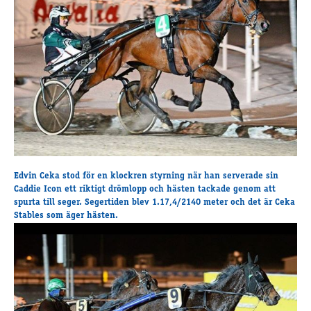
Travkonferens
Exponering & värdskap
Aktiviteter
Hört och hänt
Tävling
Tävlingsserier
Träning och provlopp
Aktiva
Edvin Ceka stod för en klockren styrning när han serverade sin
Månadens hästägare 2026
Caddie Icon ett riktigt drömlopp och hästen tackade genom att
Månadens B-tränare 2026
spurta till seger. Segertiden blev 1.17,4/2140 meter och det är Ceka
Stables som äger hästen.
Euro Classic Trot
Andelshästar
Åby Stora Pris 2026
Supertorsdag för företag