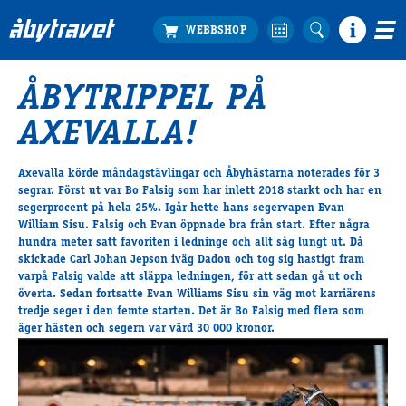
ÅBYTRIPPEL PÅ
Köp biljett
AXEVALLA!
Travprogrammet
Boka ställplats
Axevalla körde måndagstävlingar och Åbyhästarna noterades för 3
Bra att veta
segrar. Först ut var Bo Falsig som har inlett 2018 starkt och har en
Restauranger
segerprocent på hela 25%. Igår hette hans segervapen Evan
William Sisu. Falsig och Evan öppnade bra från start. Efter några
Catering by Lyon
hundra meter satt favoriten i ledninge och allt såg lungt ut. Då
Hotell nära oss
skickade Carl Johan Jepson iväg Dadou och tog sig hastigt fram
Nybörjar­guide
varpå Falsig valde att släppa ledningen, för att sedan gå ut och
överta. Sedan fortsatte Evan Williams Sisu sin väg mot karriärens
Presentkort
tredje seger i den femte starten. Det är Bo Falsig med flera som
Tävlingsdagar
äger hästen och segern var värd 30 000 kronor.
FAQ