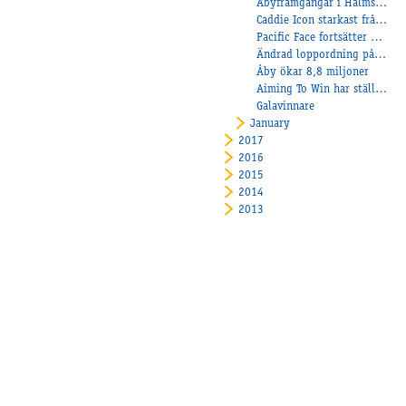
Åbyframgångar i Halmstad
Caddie Icon starkast från dödens!
Pacific Face fortsätter att imponera!
Ändrad loppordning på Åby onsdag 14 februari
Åby ökar 8,8 miljoner
Aiming To Win har ställt i siktet
Galavinnare
January
2017
2016
2015
2014
2013