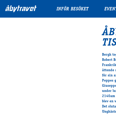
INFÖR BESÖKET
EVEN
ÅB
TI
Bergh to
Robert B
Frankrik
åttonde 
för sin a
Peppes g
Giuseppe
under lu
2140am i
blev en 
Det slut
Unghästs