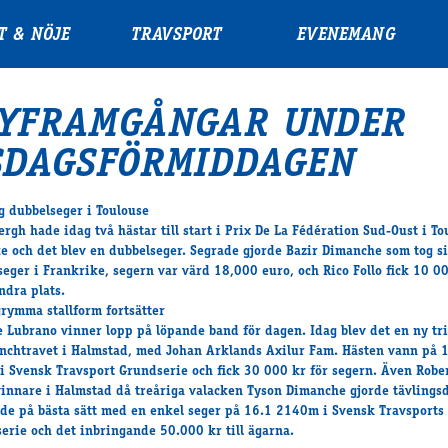
T & NÖJE
TRAVSPORT
EVENEMANG
YFRAMGÅNGAR UNDER
SDAGSFÖRMIDDAGEN
g dubbelseger i Toulouse
ergh hade idag två hästar till start i Prix De La Fédération Sud-Oust i To
e och det blev en dubbelseger. Segrade gjorde Bazir Dimanche som tog s
seger i Frankrike, segern var värd 18,000 euro, och Rico Follo fick 10 0
ndra plats.
rymma stallform fortsätter
 Lubrano vinner lopp på löpande band för dagen. Idag blev det en ny tr
nchtravet i Halmstad, med Johan Arklands Axilur Fam. Hästen vann på 
 Svensk Travsport Grundserie och fick 30 000 kr för segern. Även Robe
vinnare i Halmstad då treåriga valacken Tyson Dimanche gjorde tävlings
ade på bästa sätt med en enkel seger på 16.1 2140m i Svensk Travsports
erie och det inbringande 50.000 kr till ägarna.