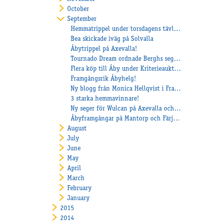
October
September
Hemmatrippel under torsdagens tävlingar
Bea skickade iväg på Solvalla
Åbytrippel på Axevalla!
Tournado Dream ordnade Berghs seger nr 169!
Flera köp till Åby under Kriterieauktionen!
Framgångsrik Åbyhelg!
Ny blogg från Monica Hellqvist i Frankrike
3 starka hemmavinnare!
Ny seger för Wulcan på Axevalla och Töll till topp på Jägersro
Åbyframgångar på Mantorp och Färjestad
August
July
June
May
April
March
February
January
2015
2014