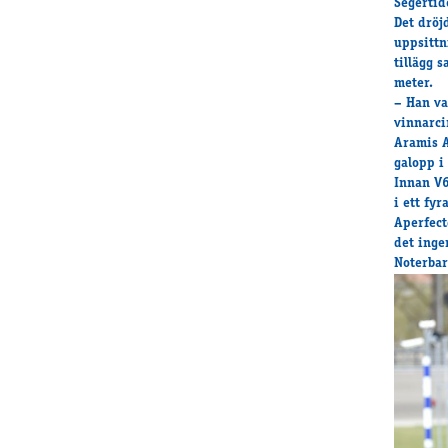
Segertid
Det dröj
uppsittn
tillägg 
meter.
– Han va
vinnarci
Aramis A
galopp i
Innan V6
i ett fy
Aperfect
det inge
Noterbar