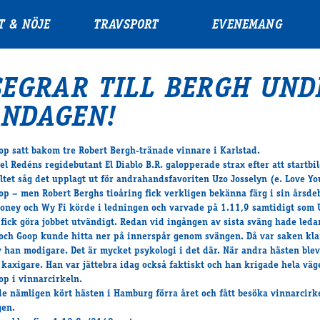
T & NÖJE
TRAVSPORT
EVENEMANG
SEGRAR TILL BERGH UND
NDAGEN!
op satt bakom tre Robert Bergh-tränade vinnare i Karlstad.
el Redéns regidebutant El Diablo B.R. galopperade strax efter att startbi
ältet såg det upplagt ut för andrahandsfavoriten Uzo Josselyn (e. Love Yo
op – men Robert Berghs tioåring fick verkligen bekänna färg i sin årsde
ney och Wy Fi körde i ledningen och varvade på 1.11,9 samtidigt som 
 fick göra jobbet utvändigt. Redan vid ingången av sista sväng hade leda
 och Goop kunde hitta ner på innerspår genom svängen. Då var saken kla
v han modigare. Det är mycket psykologi i det där. När andra hästen blev
 kaxigare. Han var jättebra idag också faktiskt och han krigade hela väg
op i vinnarcirkeln.
e nämligen kört hästen i Hamburg förra året och fått besöka vinnarcirk
gen.