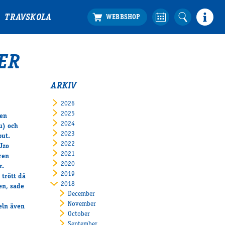
TRAVSKOLA
ER
ARKIV
2026
2025
len
2024
u) och
2023
but.
2022
Uzo
2021
ren
2020
r.
2019
 trött då
2018
en, sade
December
November
eln även
October
September