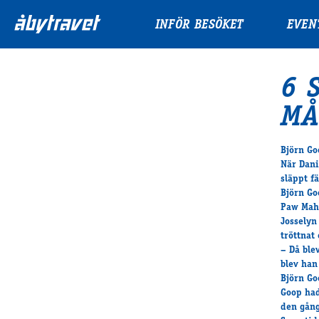
INFÖR BESÖKET
EVEN
6 
MÅ
Björn Go
När Dani
släppt f
Björn Go
Paw Maho
Josselyn
tröttnat
– Då ble
blev han
Björn Go
Goop had
den gån