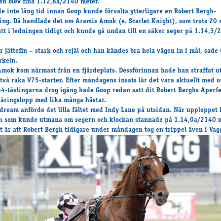
en blev fina 1.12,8a/2140 meter.
de inte lång tid innan Goop kunde förvalta ytterligare en Robert Bergh-
ing. Då handlade det om Aramis Amok (e. Scarlet Knight), som trots 20 
satt i ledningen tidigt och kunde gå undan till en säker seger på 1.14,3/
r jättefin – stark och rejäl och han kändes bra hela vägen in i mål, sade
rkeln.
mok kom närmast från en fjärdeplats. Dessförinnan hade han straffat u
 två raka V75-starter. Efter måndagens insats lär det vara aktuellt med 
4-tävlingarna drog igång hade Goop redan satt dit Robert Berghs Aperf
raåringslopp med lika många hästar.
dream anförde det lilla fältet med Indy Lane på utsidan. När upploppet
n som kunde utmana om segern och klockan stannade på 1.14,0a/2140 m
t är att Robert Bergh tidigare under måndagen tog en trippel även i Vag