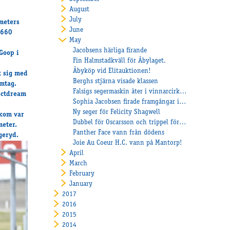
August
July
meters
June
2660
May
Jacobsens härliga firande
 Goop i
Fin Halmstadkväll för Åbylaget.
Åbyköp vid Elitauktionen!
t sig med
Berghs stjärna visade klassen
omtag.
Falsigs segermaskin åter i vinnarcirkeln
ectdream
Sophia Jacobsen firade framgångar i Norge
Ny seger för Felicity Shagwell
 kom var
Dubbel för Oscarsson och trippel för Heiskanen
eter.
Panther Face vann från dödens
geryd.
Joie Au Coeur H.C. vann på Mantorp!
April
March
February
January
2017
2016
2015
2014