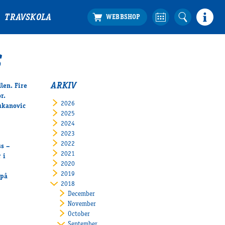
TRAVSKOLA
S
ARKIV
len. Fire
r.
2026
Zukanovic
2025
2024
2023
2022
ss –
2021
 i
2020
2019
 på
2018
December
November
October
September