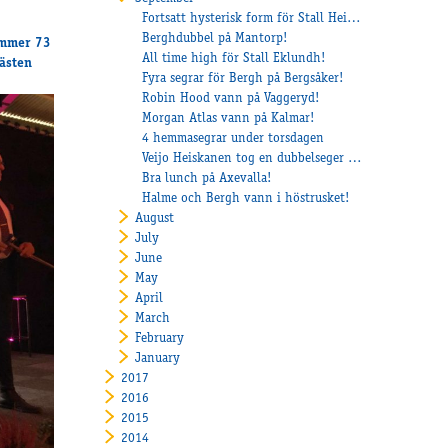
Fortsatt hysterisk form för Stall Heiskanen!
Berghdubbel på Mantorp!
nummer 73
All time high för Stall Eklundh!
hästen
Fyra segrar för Bergh på Bergsåker!
Robin Hood vann på Vaggeryd!
Morgan Atlas vann på Kalmar!
4 hemmasegrar under torsdagen
Veijo Heiskanen tog en dubbelseger på Solvalla
Bra lunch på Axevalla!
Halme och Bergh vann i höstrusket!
August
July
June
May
April
March
February
January
2017
2016
2015
2014