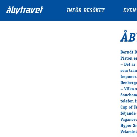
INFÖR BESÖKET
EVEN
ÅB
Berndt D
Piston e
– Det är
som trän
Imponer
Denberge
– Vilka 
Souchong
telefon 
Cup of T
följande 
Vaganova
Hyper Sm
Velamint