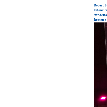
Robert Be
Intensit
Vendetta
kommer t