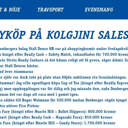
T & NÖJE
TRAVSPORT
EVENEMANG
YKÖP PÅ KOLGJINI SALE
enbergers bolag Stall Denco HB var på shoppinghumör under fredagskväl
n hingst efter Ready Cash – Safety Match, inhandlades för 700.000 krono
 vår första Ready Cashare så det känns roligt att få prova, säger Admir 
ar Stall Dencos hästar.
ad över stammarna
r själv var dock inte på plats utan följde auktionen via livesändningen.
stammar! Jag ville egentligen köpa Cup of Tea (hingst efter Readly Expre
) men uppkopplingen var för dålig och jag missade den, sade Denberger
innan det var dags att vara med i gamet igen.
ea såldes till Roger Walmann för 500.000 medan Denberger vägde tyngst
tre utöver Fire Piston:
 Face (hingst efter Muscle Hill – Ballet Slippers): 800.000 kronor
art (hingst efter Ready Cash – Nagasaki Face): 850.000 kronor
s Face (hingst efter Muscle Hill – Candy Store): 1.700.000 kronor