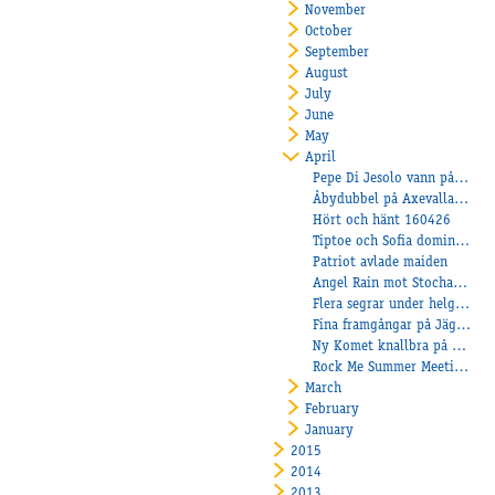
November
October
September
August
July
June
May
April
Pepe Di Jesolo vann på Solvalla!
Åbydubbel på Axevalla där Amanda skrällde!
Hört och hänt 160426
Tiptoe och Sofia dominerar!
Patriot avlade maiden
Angel Rain mot Stochampionatet!
Flera segrar under helgen!
Fina framgångar på Jägersro!
Ny Komet knallbra på Klosterskogen!
Rock Me Summer Meeting Monté
March
February
January
2015
2014
2013