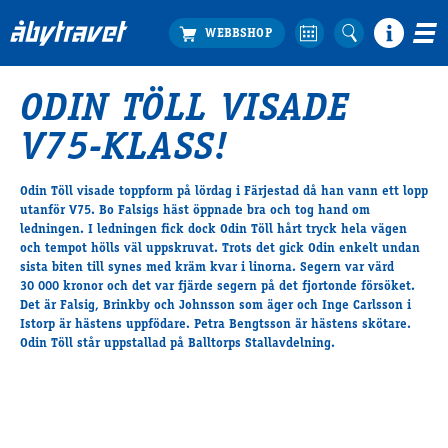
ODIN TÖLL VISADE
Köp biljett
V75-KLASS!
Travprogrammet
Boka ställplats
Odin Töll visade toppform på lördag i Färjestad då han vann ett lopp
Bra att veta
utanför V75. Bo Falsigs häst öppnade bra och tog hand om
Restauranger
ledningen. I ledningen fick dock Odin Töll hårt tryck hela vägen
och tempot hölls väl uppskruvat. Trots det gick Odin enkelt undan
Catering by Lyon
sista biten till synes med kräm kvar i linorna. Segern var värd
Hotell nära oss
30 000 kronor och det var fjärde segern på det fjortonde försöket.
Nybörjar­guide
Det är Falsig, Brinkby och Johnsson som äger och Inge Carlsson i
Istorp är hästens uppfödare. Petra Bengtsson är hästens skötare.
Presentkort
Odin Töll står uppstallad på Balltorps Stallavdelning.
Tävlingsdagar
FAQ