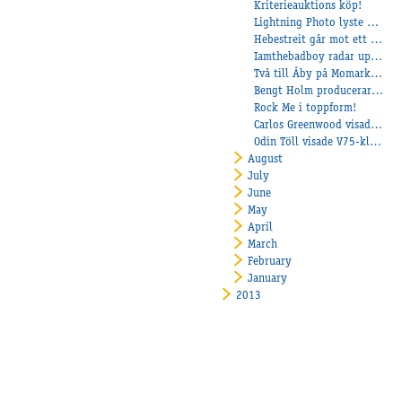
Kriterieauktions köp!
Lightning Photo lyste på Mantorp!
Hebestreit går mot ett kanonår!
Iamthebadboy radar upp segrarna!
Två till Åby på Momarken!
Bengt Holm producerar nya vinnare!
Rock Me i toppform!
Carlos Greenwood visade ingen ringrost!
Odin Töll visade V75-klass!
August
July
June
May
April
March
February
January
2013