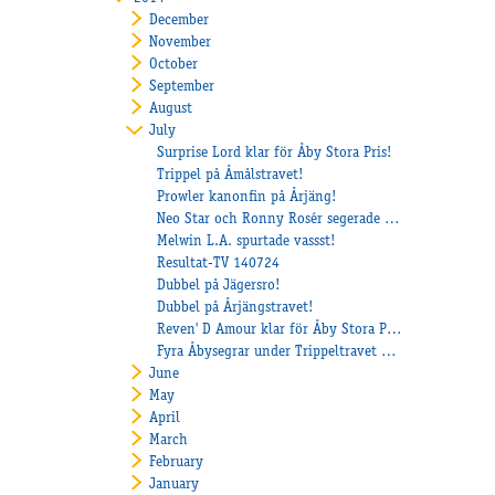
December
November
October
September
August
July
Surprise Lord klar för Åby Stora Pris!
Trippel på Åmålstravet!
Prowler kanonfin på Årjäng!
Neo Star och Ronny Rosér segerade på Halmstad!
Melwin L.A. spurtade vassst!
Resultat-TV 140724
Dubbel på Jägersro!
Dubbel på Årjängstravet!
Reven' D Amour klar för Åby Stora Pris!
Fyra Åbysegrar under Trippeltravet på Axevalla!
June
May
April
March
February
January