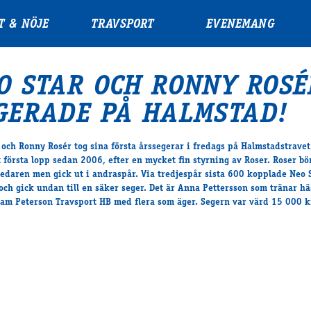
T & NÖJE
TRAVSPORT
EVENEMANG
O STAR OCH RONNY ROSÉ
GERADE PÅ HALMSTAD!
 och Ronny Rosér tog sina första årssegerar i fredags på Halmstadstravet
t första lopp sedan 2006, efter en mycket fin styrning av Roser. Roser bö
ledaren men gick ut i andraspår. Via tredjespår sista 600 kopplade Neo 
och gick undan till en säker seger. Det är Anna Pettersson som tränar hä
eam Peterson Travsport HB med flera som äger. Segern var värd 15 000 