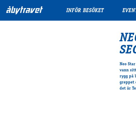
INFÖR BESÖKET
EVEN
NE
SE
Neo Star
vann sit
rygg på 
greppet 
det är T