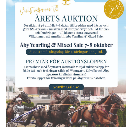
Travkonferens
Exponering & värdskap
Aktiviteter
Hört och hänt
Tävling
Tävlingsserier
Träning och provlopp
Aktiva
Månadens hästägare 2026
Månadens B-tränare 2026
Euro Classic Trot
Andelshästar
Åby Stora Pris 2026
Supertorsdag för företag