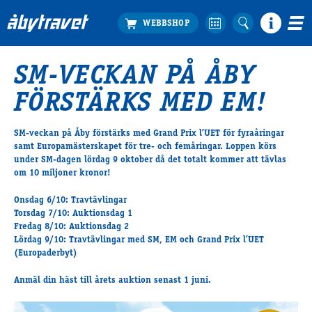
SM-VECKAN PÅ ÅBY
Köp biljett
FÖRSTÄRKS MED EM!
Travprogrammet
Boka ställplats
SM-veckan på Åby förstärks med Grand Prix l’UET för fyraåringar
Bra att veta
samt Europamästerskapet för tre- och femåringar. Loppen körs
Restauranger
under SM-dagen lördag 9 oktober då det totalt kommer att tävlas
om 10 miljoner kronor!
Catering by Lyon
Hotell nära oss
Onsdag 6/10: Travtävlingar
Nybörjar­guide
Torsdag 7/10: Auktionsdag 1
Fredag 8/10: Auktionsdag 2
Presentkort
Lördag 9/10: Travtävlingar med SM, EM och Grand Prix l’UET
Tävlingsdagar
(Europaderbyt)
FAQ
Anmäl din häst till årets auktion senast 1 juni.