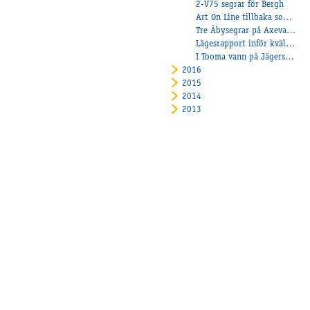
2-V75 segrar för Bergh
Art On Line tillbaka som en vinnare!
Tre Åbysegrar på Axevalla.
Lägesrapport inför kvällens tävlingar
I Tooma vann på Jägersro!
2016
2015
2014
2013