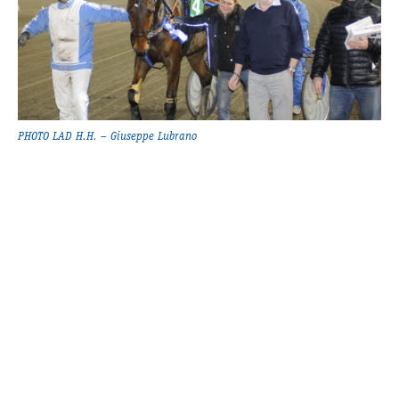
Supertorsdag
Ponnytravtävlingar
Ridsport
Om travskolan
PHOTO LAD H.H. – Giuseppe Lubrano
Samarbetspartners
Licenskurser
Kursutbud och Aktiviteter
Ungdoms­stipendium
Ledningsgrupp
Kontakt
Styrelsen
Åby Trav­sällskap
Intresseföreningar
Press