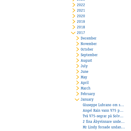
2022
2021
2020
2019
2018
2017
December
November
October
September
August
July
June
May
April
March
February
January
Giuseppe Lubrano om sin andelshäst Sandsjöns Wilma
Angel Rain vann V75 på Bergsåker
Två V75-segrar på Solvalla!
2 fina Åbyvinnare under onsdagen!
Mr Lindy forsade undan från spets på Jägers!