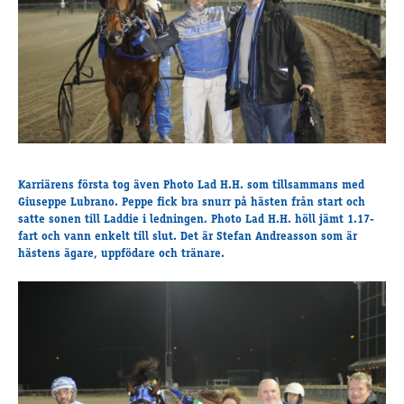
Travkonferens
Exponering & värdskap
Aktiviteter
Hört och hänt
Tävling
Tävlingsserier
Karriärens första tog även Photo Lad H.H. som tillsammans med
Träning och provlopp
Giuseppe Lubrano. Peppe fick bra snurr på hästen från start och
Aktiva
satte sonen till Laddie i ledningen. Photo Lad H.H. höll jämt 1.17-
Månadens hästägare 2026
fart och vann enkelt till slut. Det är Stefan Andreasson som är
hästens ägare, uppfödare och tränare.
Månadens B-tränare 2026
Euro Classic Trot
Andelshästar
Åby Stora Pris 2026
Supertorsdag för företag