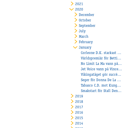
2021
2020
December
October
September
July
March
February
January
Corleone D.K. starkast på lunchen
Världspremiär för Betting Champions!
No Limit La Ma vann på Färjestad
Jet Voice vann på Vincennes!
Vikingatåget gör succé under sadel!
Seger för Donna De La Creme
Tabasco C.D. mot Kungapokalen
Smakstart för Stall Denco – med en ny kusk i sulkyn
2019
2018
2017
2016
2015
2014