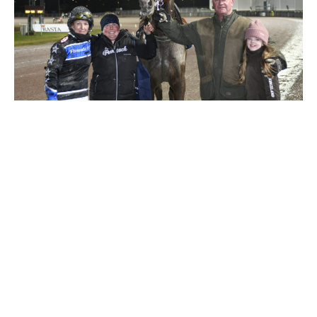
Travkonferens
Exponering & värdskap
Aktiviteter
Hört och hänt
Tävling
Tävlingsserier
Träning och provlopp
Aktiva
Månadens hästägare 2026
Månadens B-tränare 2026
Euro Classic Trot
Andelshästar
Åby Stora Pris 2026
Supertorsdag för företag