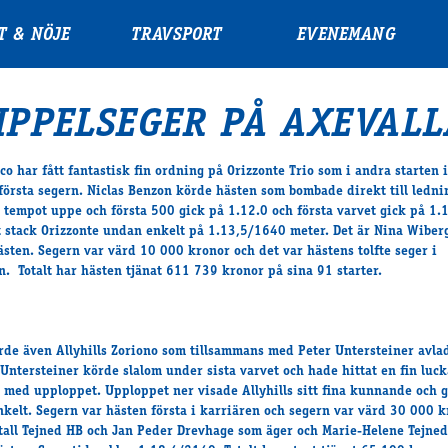
T & NÖJE
TRAVSPORT
EVENEMANG
IPPELSEGER PÅ AXEVALL
nco har fått fantastisk fin ordning på Orizzonte Trio som i andra starten 
 första segern. Niclas Benzon körde hästen som bombade direkt till ledni
s tempot uppe och första 500 gick på 1.12.0 och första varvet gick på 1.
t stack Orizzonte undan enkelt på 1.13,5/1640 meter. Det är Nina Wiber
ästen. Segern var värd 10 000 kronor och det var hästens tolfte seger i
n. Totalt har hästen tjänat 611 739 kronor på sina 91 starter.
rde även Allyhills Zoriono som tillsammans med Peter Untersteiner avla
Untersteiner körde slalom under sista varvet och hade hittat en fin luck
med upploppet. Upploppet ner visade Allyhills sitt fina kunnande och g
kelt. Segern var hästen första i karriären och segern var värd 30 000 k
tall Tejned HB och Jan Peder Drevhage som äger och Marie-Helene Tejne