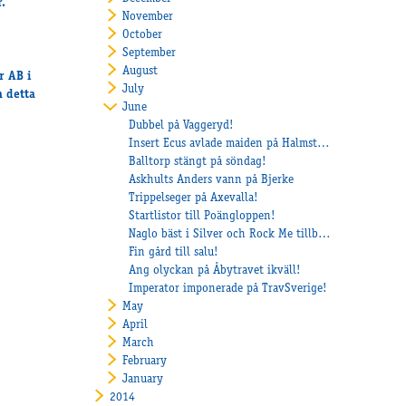
.
November
October
September
August
r AB i
July
h detta
June
Dubbel på Vaggeryd!
Insert Ecus avlade maiden på Halmstad!
Balltorp stängt på söndag!
Askhults Anders vann på Bjerke
Trippelseger på Axevalla!
Startlistor till Poängloppen!
Naglo bäst i Silver och Rock Me tillbaka i vinnarcirkeln!
Fin gård till salu!
Ang olyckan på Åbytravet ikväll!
Imperator imponerade på TravSverige!
May
April
March
February
January
2014