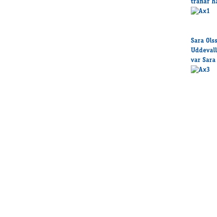
tränar h
Sara Ols
Uddevall
var Sara