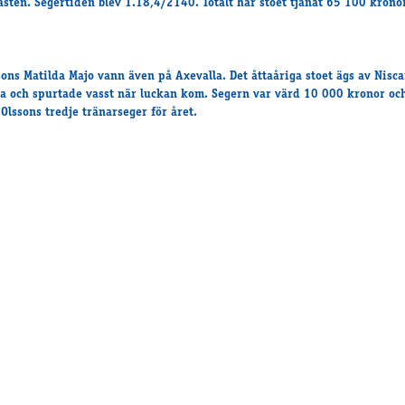
ästen. Segertiden blev 1.18,4/2140. Totalt har stoet tjänat 65 100 kronor
sons Matilda Majo vann även på Axevalla. Det åttaåriga stoet ägs av Nisca
a och spurtade vasst när luckan kom. Segern var värd 10 000 kronor oc
 Olssons tredje tränarseger för året.