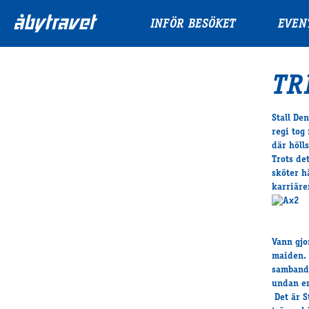
INFÖR BESÖKET
EVEN
TR
Stall De
regi tog
där höll
Trots de
sköter h
karriäre
Vann gjo
maiden. 
samband 
undan en
Det är S