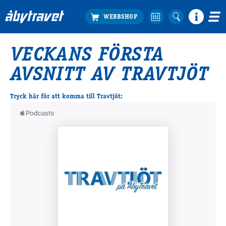
VECKANS FÖRSTA
Köp biljett
AVSNITT AV TRAVTJÖT
Travprogrammet
Boka ställplats
Tryck här för att komma till Travtjöt:
Bra att veta
Restauranger
Catering by Lyon
Hotell nära oss
Nybörjar­guide
Presentkort
Tävlingsdagar
FAQ