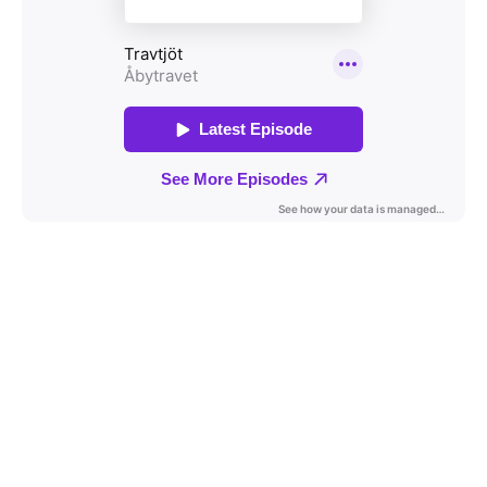
Travkonferens
Exponering & värdskap
Aktiviteter
Hört och hänt
Tävling
Tävlingsserier
Träning och provlopp
Aktiva
Månadens hästägare 2026
Månadens B-tränare 2026
Euro Classic Trot
Andelshästar
Åby Stora Pris 2026
Supertorsdag för företag