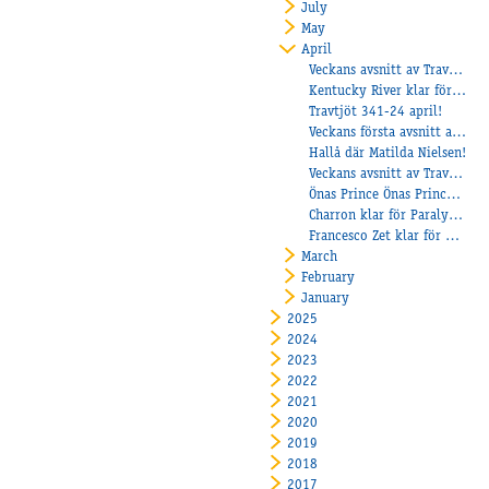
July
May
April
Veckans avsnitt av Travtjöt!
Kentucky River klar för Paralympiatravet
Travtjöt 341-24 april!
Veckans första avsnitt av Travtjöt
Hallå där Matilda Nielsen!
Veckans avsnitt av Travtjöt
Önas Prince Önas Prince segrade i första deltävlingen
Charron klar för Paralympiatravets final!
Francesco Zet klar för Paralympiatravet
March
February
January
2025
2024
2023
2022
2021
2020
2019
2018
2017