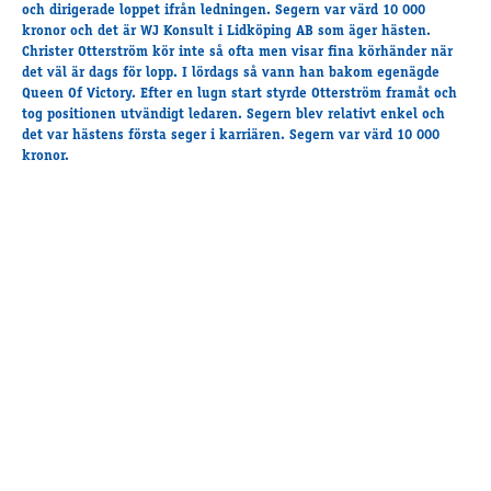
Travkonferens
och dirigerade loppet ifrån ledningen. Segern var värd 10 000
kronor och det är WJ Konsult i Lidköping AB som äger hästen.
Exponering & värdskap
Christer Otterström kör inte så ofta men visar fina körhänder när
Aktiviteter
det väl är dags för lopp. I lördags så vann han bakom egenägde
Queen Of Victory. Efter en lugn start styrde Otterström framåt och
tog positionen utvändigt ledaren. Segern blev relativt enkel och
det var hästens första seger i karriären. Segern var värd 10 000
Hört och hänt
kronor.
Tävling
Tävlingsserier
Träning och provlopp
Aktiva
Månadens hästägare 2026
Månadens B-tränare 2026
Euro Classic Trot
Andelshästar
Åby Stora Pris 2026
Supertorsdag för företag