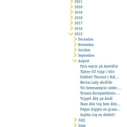
2021
2020
2019
2018
2017
2016
2015
December
November
October
September
August
Fyra segrar på Axevalla!
Tiptoe till topp i Oslo
Dubbelt Thorson i Halmstad
Börtas Lady skrällde
Tre hemmasegrar under torsdagskvällen och Sultan C.N. klar för final i Köpenhamn
Youana Europamästare och dubbelt V75 till stall Heiskanen
Trippel Åby på Åmål
Team Aho tog hem Åby Stora Montépris
Peppe släppte en granat på Vaggeryd
Sophia tog en dubbel!
July
June