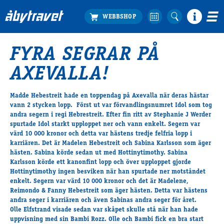
FYRA SEGRAR PÅ
Köp biljett
AXEVALLA!
Travprogrammet
Boka ställplats
Madde Hebestreit hade en toppendag på Axevalla när deras hästar
Bra att veta
vann 2 stycken lopp. Först ut var förvandlingsnumret Idol som tog
Restauranger
andra segern i regi Hebrestreit. Efter fin ritt av Stephanie J Werder
spurtade Idol starkt upploppet ner och vann enkelt. Segern var
Catering by Lyon
värd 10 000 kronor och detta var hästens tredje felfria lopp i
Hotell nära oss
karriären. Det är Madelen Hebestreit och Sabina Karlsson som äger
Nybörjar­guide
hästen. Sabina körde sedan ut med Hottinytimothy. Sabina
Karlsson körde ett kanonfint lopp och över upploppet gjorde
Presentkort
Hottinytimothy ingen besviken när han spurtade ner motståndet
Tävlingsdagar
enkelt. Segern var värd 10 000 kronor och det är Madelene,
Reimondo & Fanny Hebestreit som äger hästen. Detta var hästens
FAQ
andra seger i karriären och även Sabinas andra seger för året.
Olle Elfstrand visade sedan var skåpet skulle stå när han hade
uppvisning med sin Bambi Rozz. Olle och Bambi fick en bra start