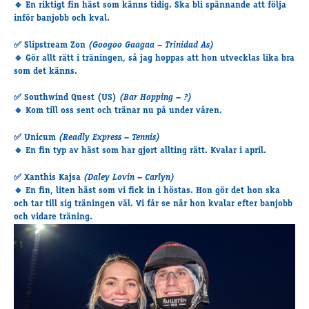
🔹 En riktigt fin häst som känns tidig. Ska bli spännande att följa
inför banjobb och kval.
✅
Slipstream Zon
(Googoo Gaagaa – Trinidad As)
🔹 Gör allt rätt i träningen, så jag hoppas att hon utvecklas lika bra
som det känns.
✅
Southwind Quest (US)
(Bar Hopping – ?)
🔹 Kom till oss sent och tränar nu på under våren.
✅
Unicum
(Readly Express – Tennis)
🔹 En fin typ av häst som har gjort allting rätt. Kvalar i april.
✅
Xanthis Kajsa
(Daley Lovin – Carlyn)
🔹 En fin, liten häst som vi fick in i höstas. Hon gör det hon ska
och tar till sig träningen väl. Vi får se när hon kvalar efter banjobb
och vidare träning.