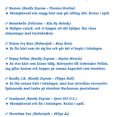
✅
Maroon
(Readly Express – Florence Broline)
🔹 Okomplicerad och snygg häst som gör allting rätt. Kvalar i april.
✅
Montebello
(Feliciano – Kiss My Melody)
🔹 Nyligen valack, och vi hoppas att det hjälper. Har vissa
utmaningar med travtekniken.
✅
Poison Ivy Bros
(Maharajah – Roxy Bros)
🔹 En fin häst som rör sig bra och gör det vi begär i träningen.
✅
Popup Pellini
(Readly Express – Daylon Miracle)
🔹 En stor häst som känns tidig. Halvsyster till Icebreaker Pellini.
Jag gillar honom och hoppas på samma kapacitet som storebror.
✅
Readly J.R.
(Readly Express – Filippa Hall)
🔹 En lite senare häst i träningen, men han utvecklas successivt.
Spännande med tanke på storebror Machanans prestationer.
✅
Sandysoul
(Readly Express – Spice Girl U.S.)
🔹 Okomplicerad och fin i träningen. Kvalar i april.
✅
Showtime Zon
(Maharajah – Oblige Ås)