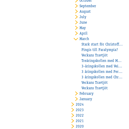
October
September
August
July
June
May
April
March
Stark start för Christoffer Eriksson under årets första kvartal!
Pingis till Paralympia?
Veckans Travtjöt
Treåringskollen med Maria Törnqvist
3-åringskollen med Veikko Haapakangas
3 åringskollen med Per Henriksen
3 åringskollen med Christoffer Eriksson
Veckans Travtjöt
Veckans Travtjöt
February
January
2024
2023
2022
2021
2020