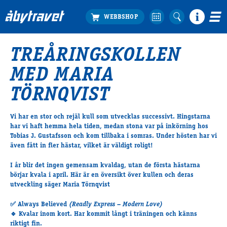
TREÅRINGSKOLLEN
Köp biljett
MED MARIA
Travprogrammet
Boka ställplats
TÖRNQVIST
Bra att veta
Restauranger
Vi har en
stor och rejäl kull
som utvecklas successivt. Hingstarna
har vi haft hemma hela tiden, medan stona var på inkörning hos
Catering by Lyon
Tobias J. Gustafsson
och kom tillbaka i somras. Under hösten har vi
Hotell nära oss
även fått in fler hästar, vilket är väldigt roligt!
Nybörjar­guide
I år blir det
ingen gemensam kvaldag
, utan de första hästarna
Presentkort
börjar kvala i
april
. Här är en översikt över kullen och deras
Tävlingsdagar
utveckling säger
Maria Törnqvist
FAQ
✅
Always Believed
(Readly Express – Modern Love)
🔹 Kvalar inom kort. Har kommit långt i träningen och känns
riktigt fin.