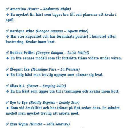
Travkonferens
✅
Amorcino
(Power – Kashmary Night)
Exponering & värdskap
🔹 En mycket fin häst som ligger bra till och planeras att kvala i
Aktiviteter
april.
✅
Barrique Wine
(Googoo Gaagaa – Yquem Wine)
🔹 Har stor kapacitet och har förändrats positivt i humöret efter
Hört och hänt
kastrering. Kvalar inom kort.
Tävling
Tävlingsserier
✅
Budbee Pellini
(Googoo Gaagaa – Laleh Pellini)
🔹 En lite senare modell som får fortsätta träna vidare under våren.
Träning och provlopp
Aktiva
✅
Elegant Ike
(Mosaique Face – La Prinsess)
Månadens hästägare 2026
🔹 En tidig häst med trevlig uppsyn som närmar sig kval.
Månadens B-tränare 2026
✅
Elias K.J.
(Power – Keeping Julia)
Euro Classic Trot
🔹 En fin häst som ligger bra till i träningen och kvalar inom kort.
Andelshästar
✅
Eye to Eye
(Readly Express – Lonely Star)
🔹 Kom vid årsskiftet och har tränat på fint sedan dess. En mindre
modell men mycket trevlig att arbeta med.
Åby Stora Pris 2026
✅
Ezra Wynn
(Nuncio – Jolie Journey)
Supertorsdag för företag