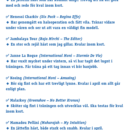
🔹 En jättefin häst som har kommit långt. Trevlig att ha att göra
med och redo för kval inom kort.
✅
Henessi Charkiv
(Six Pack – Regina Effe)
🔹 Har genomgått en halsoperation och fått vila. Tränar vidare
under våren och ser ut att vara en väldigt fin modell.
✅
Jambalaya Tour
(Raja Mirchi – The Editor)
🔹 En stor och rejäl häst som jag gillar. Kvalar inom kort.
✅
Janne La Roque
(International Moni – Stormie De Vie)
🔹 Har vuxit mycket under vintern, så vi har tagit det lugnt i
träningen. Får träna på ett tag innan vi kör banjobb.
✅
Kosing
(International Moni – Amusing)
🔹 Rör sig fint och har ett trevligt lynne. Kvalar i april om allt går
enligt plan.
✅
Malarkey
(Greenshoe – No Better Kronos)
🔹 Sköter sig fint i träningen och utvecklas väl. Ska testas för kval
inom kort.
✅
Mamadou Pellini
(Maharajah – My Intuition)
🔹 En jättefin häst, både stark och snabb. Kvalar i april.