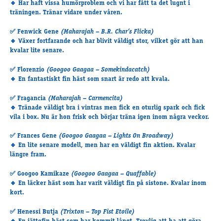
🔹 Har haft vissa humörproblem och vi har fått ta det lugnt i
Supertorsdag
träningen. Tränar vidare under våren.
Ponnytravtävlingar
✅
Fenwick Gene
(Maharajah – B.R. Char’s Flicka)
Ridsport
🔹 Växer fortfarande och har blivit väldigt stor, vilket gör att han
kvalar lite senare.
Om travskolan
✅
Florenzio
(Googoo Gaagaa – Somekindacatch)
🔹 En fantastiskt fin häst som snart är redo att kvala.
Samarbetspartners
Licenskurser
✅
Fragancia
(Maharajah – Carmencita)
Kursutbud och Aktiviteter
🔹 Tränade väldigt bra i vintras men fick en oturlig spark och fick
vila i box. Nu är hon frisk och börjar träna igen inom några veckor.
Ungdoms­stipendium
✅
Frances Gene
(Googoo Gaagaa – Lights On Broadway)
🔹 En lite senare modell, men har en väldigt fin aktion. Kvalar
längre fram.
Ledningsgrupp
Kontakt
✅
Googoo Kamikaze
(Googoo Gaagaa – Quaffable)
Styrelsen
🔹 En läcker häst som har varit väldigt fin på sistone. Kvalar inom
kort.
Åby Trav­sällskap
Intresseföreningar
✅
Henessi Butja
(Trixton – Top Fist Etoile)
Press