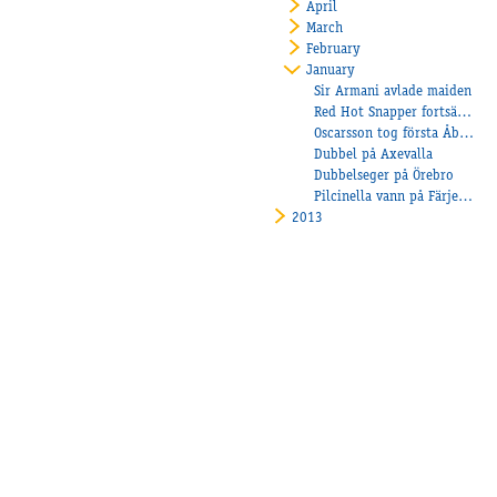
April
March
February
January
Sir Armani avlade maiden
Red Hot Snapper fortsätter att vinna!
Oscarsson tog första Åbysegern!
Dubbel på Axevalla
Dubbelseger på Örebro
Pilcinella vann på Färjestad
2013