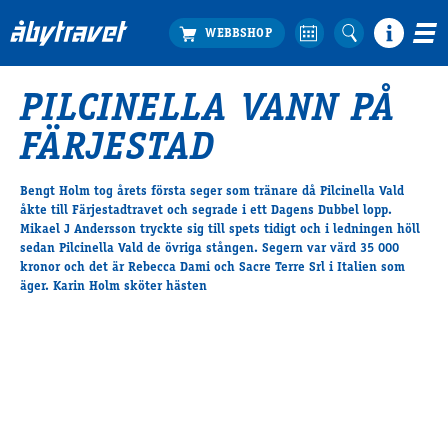
PILCINELLA VANN PÅ
Köp biljett
FÄRJESTAD
Travprogrammet
Boka ställplats
Bengt Holm tog årets första seger som tränare då Pilcinella Vald
Bra att veta
åkte till Färjestadtravet och segrade i ett Dagens Dubbel lopp.
Restauranger
Mikael J Andersson tryckte sig till spets tidigt och i ledningen höll
sedan Pilcinella Vald de övriga stången. Segern var värd 35 000
Catering by Lyon
kronor och det är Rebecca Dami och Sacre Terre Srl i Italien som
Hotell nära oss
äger. Karin Holm sköter hästen
Nybörjar­guide
Presentkort
Tävlingsdagar
FAQ