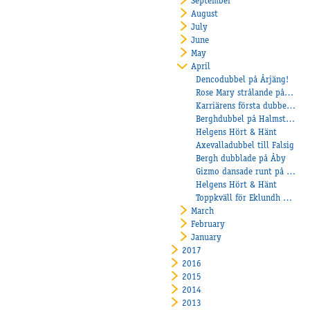
September
August
July
June
May
April
Dencodubbel på Årjäng!
Rose Mary strålande på Jägersro
Karriärens första dubbelseger för Isabella Bergh på Axevalla!
Berghdubbel på Halmstad!
Helgens Hört & Hänt
Axevalladubbel till Falsig
Bergh dubblade på Åby
Gizmo dansade runt på Solvalla
Helgens Hört & Hänt
Toppkväll för Eklundh på Örebro
March
February
January
2017
2016
2015
2014
2013