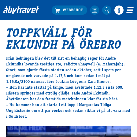
TOPPKVÄLL FÖR
Köp biljett
EKLUNDH PÅ ÖREBRO
Travprogrammet
Boka ställplats
Från ledningen blev det till sist en behaglig seger för André
Bra att veta
Eklundhs lovande treåriga sto,
Felicity Shagwell
(e. Maharajah).
Restauranger
Stoet, som gjorde första starten sedan oktober, satt i spets per
omgående och varvade på 1.17,3 och kom sedan i mål på
Catering by Lyon
1.15,0a/2100 närmast före Joakim Lövgrens Zara Kronos.
Hotell nära oss
– Hon har inte startat på länge, men avslutade 1.12,3 sista 500.
Nybörjar­guide
Hästen springer med otrolig glädje, sade André Eklundh.
Åbytränaren har den framtida matchningen klar för sin häst.
Presentkort
– Nu kommer hon att starta i ett lopp i Margaretas Tidiga
Tävlingsdagar
Unghästserie om ett par veckor och sedan siktar vi på att vara med
i Guldstoet.
FAQ