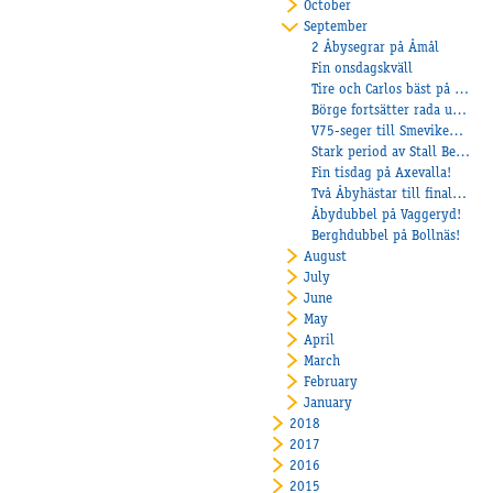
October
September
2 Åbysegrar på Åmål
Fin onsdagskväll
Tire och Carlos bäst på Axevalla!
Börge fortsätter rada upp segrarna
V75-seger till Smevikens Cruiser
Stark period av Stall Bergh
Fin tisdag på Axevalla!
Två Åbyhästar till final i Kriteriet!
Åbydubbel på Vaggeryd!
Berghdubbel på Bollnäs!
August
July
June
May
April
March
February
January
2018
2017
2016
2015