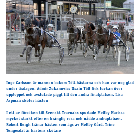
Travkonferens
Exponering & värdskap
Aktiviteter
Hört och hänt
Tävling
Tävlingsserier
Träning och provlopp
Aktiva
Månadens hästägare 2026
Inge Carlsson är mannen bakom Töll-hästarna och han var nog glad
under tisdagen. Admir Zukanovics Usain Töll fick luckan över
Månadens B-tränare 2026
upploppet och avslutade piggt till den andra finalplatsen. Lisa
Euro Classic Trot
Aspman sköter hästen
Andelshästar
I ett av försöken till Svenskt Travoaks spurtade Mellby Harissa
mycket starkt efter en krånglig resa och nådde andraplatsen.
Robert Bergh tränar hästen som ägs av Mellby Gård. Trine
Åby Stora Pris 2026
Tengesdal är hästens skötare
Supertorsdag för företag