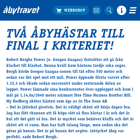
TVÅ ÅBYHÄSTAR TILL
Köp biljett
FINAL I KRITERIET!
Travprogrammet
Boka ställplats
Robert Berghs
Power
(e. Googoo Gaagaa) fortsätter att gå från
Bra att veta
klarhet till klarhet. Denna kväll kom hästens tredje raka seger.
Restauranger
Bergh körde Googoo Gaagaa-sonen till tät efter 550 meter och
sedan var det spel mot ett mål. Power öppnade första varvet efter
Catering by Lyon
1.15,3 och ökade sedan successivt under resterande delen av
Hotell nära oss
loppet. Power lämnade sina konkurrenter över upploppet och kom i
Nybörjar­guide
mål på 1.14,0a/2640 meter närmast före Timo Nurmos Brother Bill.
My Hedberg sköter hästen som ägs av In The Zone AB
Presentkort
– Det är jättekul givetvis. Det är väldigt skönt att börja dagen bra.
Tävlingsdagar
Jag har fått chansen att få köpa rätt så fina hästar i år och det är
kul att det gått så bra. Det är mycket som behöver klaffa och det är
FAQ
skönt att vi vann. Han har haft talang länge, men sedan ska det
göras på banan. Det är på banan det avgörs. Intrycket idag var
perfekt, sade Robert Bergh.