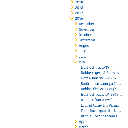
2019
2018
2017
2016
December
November
October
September
August
July
June
May
Hört och Hänt-TV
Dubbelseger på Axevalla
Hört&Hänt TV 160524
Runhammar vann på Jägersro!
Dubbel för Stall Bergh på Lindesberg
Hört och Hänt TV-160519
Rapport från Axevalla!
Lyckad turné till Värmland för Åbyhästar.
Flera fina segrar till Balltorp!
Bandit Hornline vann i Frankrike.
April
March