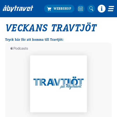
VECKANS TRAVTJÖT
Köp biljett
Travprogrammet
Tryck här för att komma till Travtjöt:
Boka ställplats
Bra att veta
Restauranger
Catering by Lyon
Hotell nära oss
Nybörjar­guide
Presentkort
Tävlingsdagar
FAQ