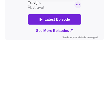
Travkonferens
Exponering & värdskap
Aktiviteter
Hört och hänt
Tävling
Tävlingsserier
Träning och provlopp
Aktiva
Månadens hästägare 2026
Månadens B-tränare 2026
Euro Classic Trot
Andelshästar
Åby Stora Pris 2026
Supertorsdag för företag