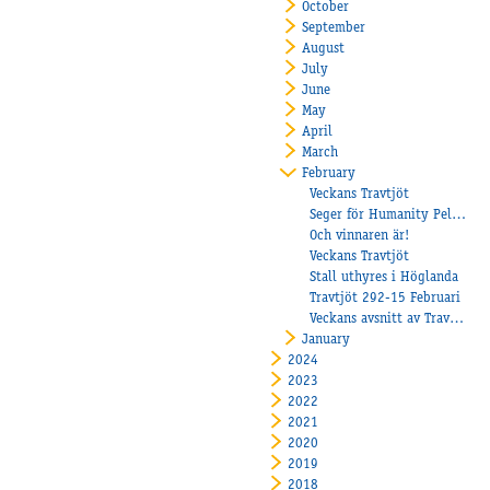
October
September
August
July
June
May
April
March
February
Veckans Travtjöt
Seger för Humanity Pellini på Vincennes
Och vinnaren är!
Veckans Travtjöt
Stall uthyres i Höglanda
Travtjöt 292-15 Februari
Veckans avsnitt av Travtjöt
January
2024
2023
2022
2021
2020
2019
2018