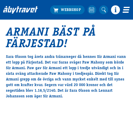
ARMANI BÄST PÅ
Köp biljett
FÄRJESTAD!
Travprogrammet
Boka ställplats
Sara Olsson tog årets andra tränarseger då hennes Sir Armani vann
Bra att veta
ett lopp på Färjestad. Det var Saras svåger Paw Mahony som körde
Restauranger
Sir Armani. Paw gav Sir Armani ett lopp i tredje utvändigt och in i
sista sväng attackerade Paw Mahony i tredjespår. Direkt tog Sir
Catering by Lyon
Armani grepp om de övriga och vann mycket enkelt med till synes
Hotell nära oss
gott om krafter kvar. Segern var värd 20 000 kronor och det
Nybörjar­guide
segertiden blev 1.16,5/2140. Det är Sara Olsson och Lennart
Johansson som äger Sir Armani.
Presentkort
Tävlingsdagar
FAQ