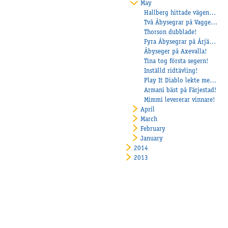
May
Hallberg hittade vägen till vinnarcirkeln igen!
Två Åbysegrar på Vaggeryd!
Thorson dubblade!
Fyra Åbysegrar på Årjängstravet!
Åbyseger på Axevalla!
Tina tog första segern!
Inställd ridtävling!
Play It Diablo lekte med motståndarna på Mantorp
Armani bäst på Färjestad!
Mimmi levererar vinnare!
April
March
February
January
2014
2013