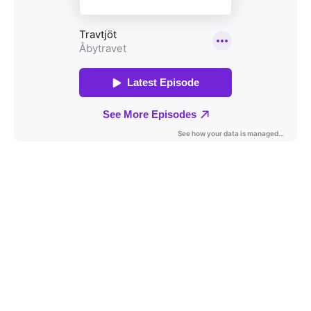
Travkonferens
Exponering & värdskap
Aktiviteter
Hört och hänt
Tävling
Tävlingsserier
Träning och provlopp
Aktiva
Månadens hästägare 2026
Månadens B-tränare 2026
Euro Classic Trot
Andelshästar
Åby Stora Pris 2026
Supertorsdag för företag