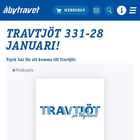
TRAVTJÖT 331-28
Köp biljett
JANUARI!
Travprogrammet
Boka ställplats
Tryck här för att komma till Travtjöt:
Bra att veta
Restauranger
Catering by Lyon
Hotell nära oss
Nybörjar­guide
Presentkort
Tävlingsdagar
FAQ