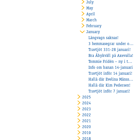
July
May
April
March
February
January
Långvagn saknas!
3 hemmasegrar under onsdagen
Travtjöt 331-28 januari!
Bra Åbykväll på Axevalla!
Tommie Fridén – ny i travet, men redan vinnare på V85
Info om banan 14-januari
Travtjöt inför 14 januari!
Hallå där Evelina Månsson – all time high och framtidstro i Lilla Långared
Hallå där Kim Pedersen!
Travtjöt inför 7 januari!
2025
2024
2023
2022
2021
2020
2019
2018