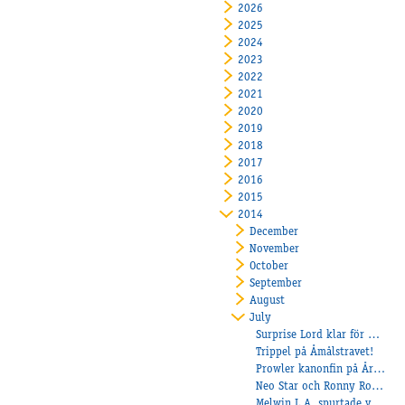
2026
2025
2024
2023
2022
2021
2020
2019
2018
2017
2016
2015
2014
December
November
October
September
August
July
Surprise Lord klar för Åby Stora Pris!
Trippel på Åmålstravet!
Prowler kanonfin på Årjäng!
Neo Star och Ronny Rosér segerade på Halmstad!
Melwin L.A. spurtade vassst!