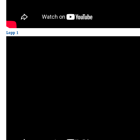
Travkonferens
Exponering & värdskap
Aktiviteter
Lopp 1
Hört och hänt
Tävling
Tävlingsserier
Träning och provlopp
Aktiva
Månadens hästägare 2026
Månadens B-tränare 2026
Euro Classic Trot
Andelshästar
Åby Stora Pris 2026
Supertorsdag för företag