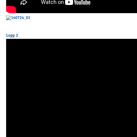
Supertorsdag
Ponnytravtävlingar
Ridsport
Lopp 2
Om travskolan
Samarbetspartners
Licenskurser
Kursutbud och Aktiviteter
Ungdoms­stipendium
Ledningsgrupp
Kontakt
Styrelsen
Åby Trav­sällskap
Intresseföreningar
Press