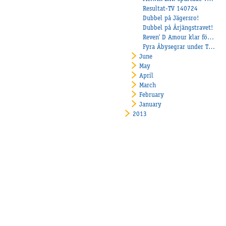
Resultat-TV 140724
Dubbel på Jägersro!
Dubbel på Årjängstravet!
Reven' D Amour klar för Åby Stora Pris!
Fyra Åbysegrar under Trippeltravet på Axevalla!
June
May
April
March
February
January
2013