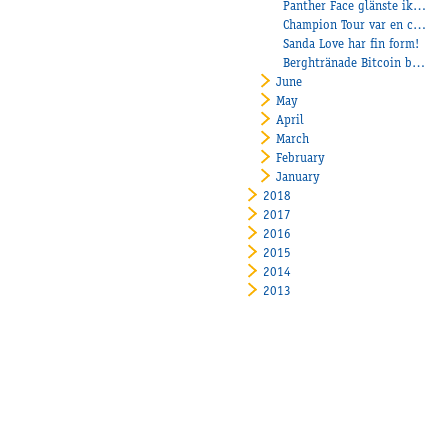
Panther Face glänste ikapp med solen!
Champion Tour var en champion!
Sanda Love har fin form!
Berghtränade Bitcoin bäst i Diamantstoförsök
June
May
April
March
February
January
2018
2017
2016
2015
2014
2013