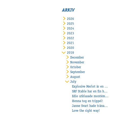
ARKIV
2026
2025
2024
2023
2022
2021
2020
2019
December
November
October
September
August
July
Explosive Merlot är en riktig stayer
SRF Stable har en fin häst i Mr Lindy
Edio utklasade montémotståndarna!
Henna tog en trippel!
Janne Svart hade tränat för The Right Way
Love the right way!