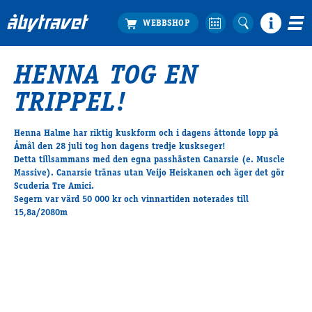
HENNA TOG EN
Köp biljett
TRIPPEL!
Travprogrammet
Boka ställplats
Henna Halme har riktig kuskform och i dagens åttonde lopp på
Bra att veta
Åmål den 28 juli tog hon dagens tredje kuskseger!
Restauranger
Detta tillsammans med den egna passhästen Canarsie (e. Muscle
Massive). Canarsie tränas utan Veijo Heiskanen och äger det gör
Catering by Lyon
Scuderia Tre Amici.
Hotell nära oss
Segern var värd 50 000 kr och vinnartiden noterades till
Nybörjar­guide
15,8a/2080m
Presentkort
Tävlingsdagar
FAQ