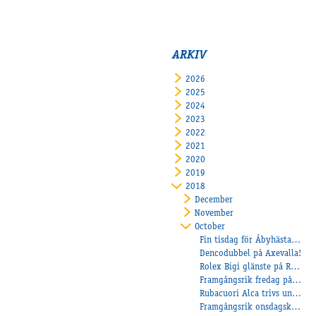
ARKIV
2026
2025
2024
2023
2022
2021
2020
2019
2018
December
November
October
Fin tisdag för Åbyhästarna!
Dencodubbel på Axevalla!
Rolex Bigi glänste på Romme!
Framgångsrik fredag på Kalmar!
Rubacuori Alca trivs under sadeln!
Framgångsrik onsdagskväll för Åbyhästarna!