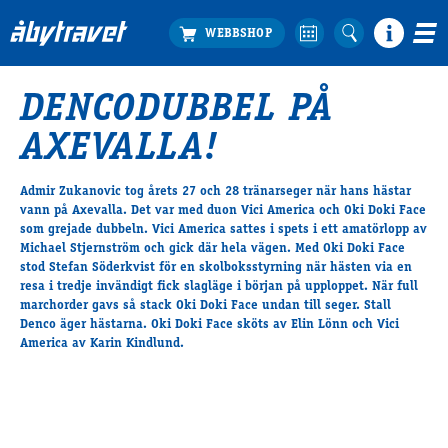
DENCODUBBEL PÅ
Köp biljett
AXEVALLA!
Travprogrammet
Boka ställplats
Admir Zukanovic tog årets 27 och 28 tränarseger när hans hästar
Bra att veta
vann på Axevalla. Det var med duon Vici America och Oki Doki Face
Restauranger
som grejade dubbeln. Vici America sattes i spets i ett amatörlopp av
Michael Stjernström och gick där hela vägen. Med Oki Doki Face
Catering by Lyon
stod Stefan Söderkvist för en skolboksstyrning när hästen via en
Hotell nära oss
resa i tredje invändigt fick slagläge i början på upploppet. När full
Nybörjar­guide
marchorder gavs så stack Oki Doki Face undan till seger. Stall
Denco äger hästarna. Oki Doki Face sköts av Elin Lönn och Vici
Presentkort
America av Karin Kindlund.
Tävlingsdagar
FAQ