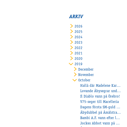
ARKIV
2026
2025
2024
2023
2022
2021
2020
2019
December
November
October
Hallå där Madelene Karlsson som 1 november tar ut sin proffslicens
Lovande Åbysegrar under onsdagen!
Il Diablo vann på Örebro!
V75-seger till Macelleria
Dagens första SM-guld knep Erica Guldhag.
Åbydubbel på Åmålstravet!
Bambi A.F. vann efter lång frånvaro
Jockes Abbot vann på banrekord