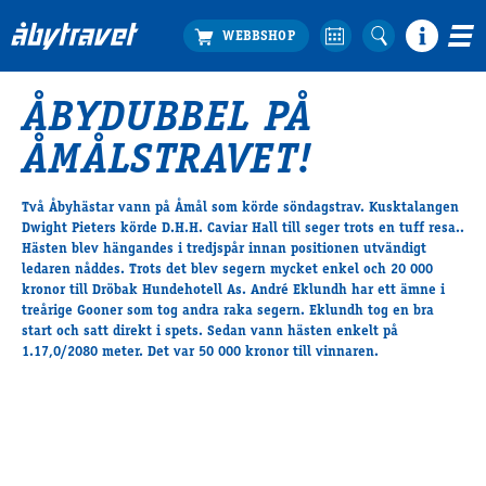
ÅBYDUBBEL PÅ
Köp biljett
ÅMÅLSTRAVET!
Travprogrammet
Boka ställplats
Två Åbyhästar vann på Åmål som körde söndagstrav. Kusktalangen
Bra att veta
Dwight Pieters körde D.H.H. Caviar Hall till seger trots en tuff resa..
Restauranger
Hästen blev hängandes i tredjspår innan positionen utvändigt
ledaren nåddes. Trots det blev segern mycket enkel och 20 000
Catering by Lyon
kronor till Dröbak Hundehotell As. André Eklundh har ett ämne i
Hotell nära oss
treårige Gooner som tog andra raka segern. Eklundh tog en bra
Nybörjar­guide
start och satt direkt i spets. Sedan vann hästen enkelt på
1.17,0/2080 meter. Det var 50 000 kronor till vinnaren.
Presentkort
Tävlingsdagar
FAQ