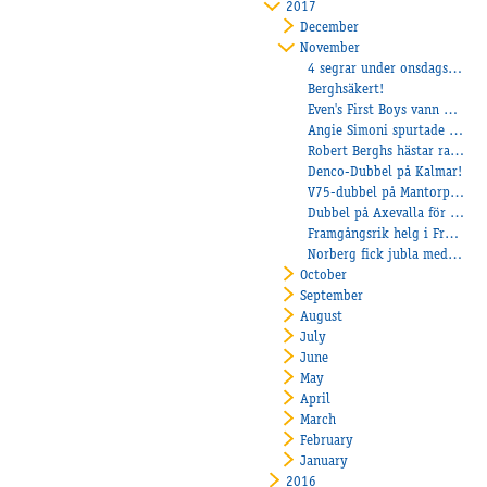
2017
December
November
4 segrar under onsdagskvällen!
Berghsäkert!
Even's First Boys vann direkt för Linderoth
Angie Simoni spurtade vasst på Halmstad
Robert Berghs hästar radar upp segrar för tillfället
Denco-Dubbel på Kalmar!
V75-dubbel på Mantorp för Stall Bergh!
Dubbel på Axevalla för Bergh
Framgångsrik helg i Frankrike för Stall Bergh
Norberg fick jubla med Elitloppsvinnaren
October
September
August
July
June
May
April
March
February
January
2016