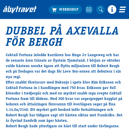
DUBBEL PÅ AXEVALLA
Köp biljett
FÖR BERGH
Travprogrammet
Boka ställplats
Coktail Fortuna
inledde karriären hos Hugo J:r Langeweg och har
Bra att veta
de senaste åren tränats av Öystein Tjomsland. I början av oktober
Restauranger
valde hästens norske ägare att flytta miljonären till Robert Bergh
och på fredagen var det dags för Love You-sonen att debutera i sin
Catering by Lyon
nya regi.
Hotell nära oss
Efter snabbt förstavarv med Dokonjo i spets klev Kim Eriksson och
Nybörjar­guide
Coktail Fortuna in i handlingen med 750 kvar. Eriksson gav full
körorder i tredjespår och med en mycket snabb repa svepte Coktail
Presentkort
Fortuna fram till dödens. Med 300 kvar var segergreppet kopplat på
Tävlingsdagar
ledaren och åttaåringen försvannn till överlägsen seger på fina
1.14,0a/2140. Ett mycket gott besked inför fortsättningen och
FAQ
Robert Bergh har tidigare sagt att hästen siktas mot Frankrike. Det
är Öyvind Sandvik som äger hästen.
Robert Bergh hade ytterligare en häst till start under tävlingarna