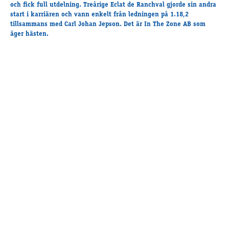
Travkonferens
och fick full utdelning. Treårige
Eclat de Ranchval
gjorde sin andra
start i karriären och vann enkelt från ledningen på 1.18,2
Exponering & värdskap
tillsammans med Carl Johan Jepson. Det är In The Zone AB som
Aktiviteter
äger hästen.
Hört och hänt
Tävling
Tävlingsserier
Träning och provlopp
Aktiva
Månadens hästägare 2026
Månadens B-tränare 2026
Euro Classic Trot
Andelshästar
Åby Stora Pris 2026
Supertorsdag för företag