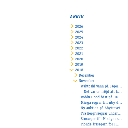
ARKIV
2026
2025
2024
2023
2022
2021
2020
2019
2018
December
November
Wahtoshi vann på Jägersro
– Det var en fröjd att köra henne, sade kusken Peter Ingves.
Robin Hood bäst på Halmstad!
Många segrar till Åby duktiga B-tränare under måndagen!
Ny auktion på Åbytravet
Två Berghssegrar under helgen
Storseger till Mindyourvalue W.F.
Tionde årssegern för Håkan