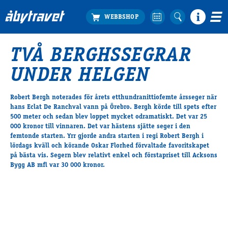
TVÅ BERGHSSEGRAR
Köp biljett
UNDER HELGEN
Travprogrammet
Boka ställplats
Robert Bergh noterades för årets etthundranittiofemte årsseger när
Bra att veta
hans Eclat De Ranchval vann på Örebro. Bergh körde till spets efter
Restauranger
500 meter och sedan blev loppet mycket odramatiskt. Det var 25
000 kronor till vinnaren. Det var hästens sjätte seger i den
Catering by Lyon
femtonde starten. Yrr gjorde andra starten i regi Robert Bergh i
Hotell nära oss
lördags kväll och körande Oskar Florhed förvaltade favoritskapet
Nybörjar­guide
på bästa vis. Segern blev relativt enkel och förstapriset till Acksons
Bygg AB mfl var 30 000 kronor.
Presentkort
Tävlingsdagar
FAQ