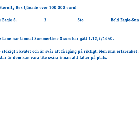
ternity Rex tjänade över 100 000 euro!
hine Eagle S. 3 Sto Bold Eagle-Sunsh
 Lane har lämnat Summertime S som har gått 1.12,7/1640.
 stökigt i kvalet och är svår att få igång på riktigt. Men min erfarenhet
tar är dom kan vara lite svåra innan allt faller på plats.