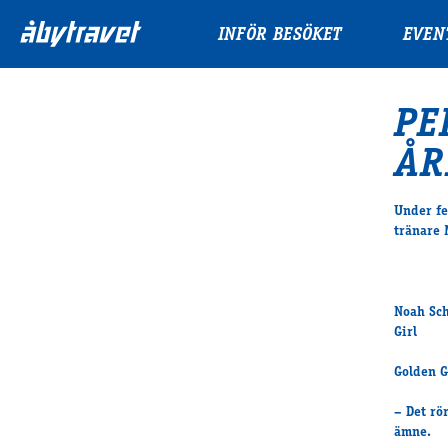
INFÖR BESÖKET
EVEN
PE
ÅR
Under fe
tränare 
Noah
Girl
Golden G
– Det rö
ämne.