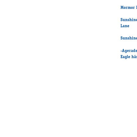
Mormor E
Suns
Lane
Sunshine
-Agerade
Eagle häs