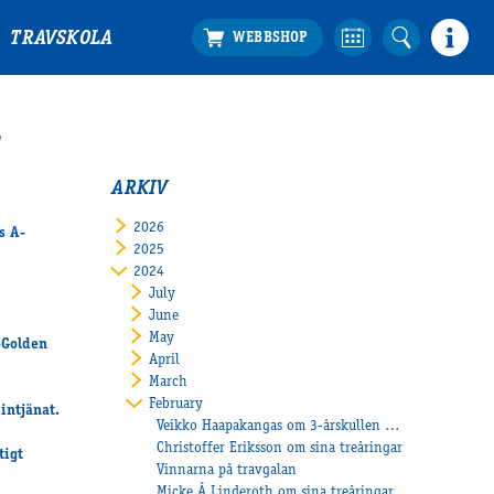
TRAVSKOLA
-
ARKIV
2026
s A-
2025
2024
July
June
May
lden
April
March
February
intjänat.
Veikko Haapakangas om 3-årskullen hos Stall Denco
Christoffer Eriksson om sina treåringar
tigt
Vinnarna på travgalan
Micke Å Linderoth om sina treåringar