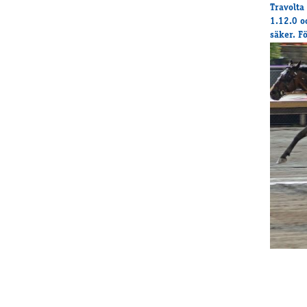
Travolta
1.12.0 o
säker. F