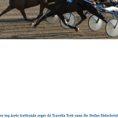
nco tog årets trettionde seger då Travolta Treb vann för Stefan Söderkvist