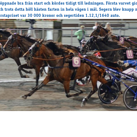
 öppnade bra från start och kördes tidigt till ledningen. Första varvet gi
ch trots detta höll hästen farten in hela vägen i mål. Segern blev knapp
örstapriset var 30 000 kronor och segertiden 1.12,1/1640 auto.