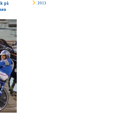
2013
ck på
 men