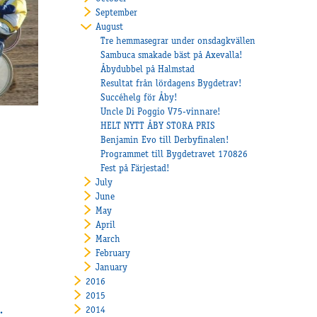
September
August
Tre hemmasegrar under onsdagkvällen
Sambuca smakade bäst på Axevalla!
Åbydubbel på Halmstad
Resultat från lördagens Bygdetrav!
Succéhelg för Åby!
Uncle Di Poggio V75-vinnare!
HELT NYTT ÅBY STORA PRIS
Benjamin Evo till Derbyfinalen!
Programmet till Bygdetravet 170826
Fest på Färjestad!
July
June
May
April
March
February
January
2016
2015
2014
.