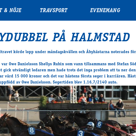
T & NÖJE
TRAVSPORT
EVENEMANG
YDUBBEL PÅ HALMSTAD
travet körde lopp under måndagskvällen och Åbyhästarna noterades för
e var Owe Danielsson Shellys Rubin som vann tillsammans med Stefan Söd
t gick utvändigt ledaren men hade trots det inga problem att ta ner den
ar värd 15 000 kronor och det var hästens första seger i karriären. Häst
uppfödd av Owe Danielsson. Segertiden blev 1.16,7/2140 auto.