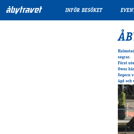
INFÖR BESÖKET
EVEN
ÅB
Halmstad
segrar.
Först ut
Owes häs
Segern v
ägd och 