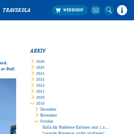
TRAVSKOLA
ARKIV
2026
ord.
2025
av Stall
2024
2023
2022
2021
2020
2019
December
November
October
Hallå där Madelene Karlsson som 1 november tar ut sin proffslicens
Lovande Åbysegrar under onsdagen!