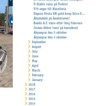
Il Diablo vann på Örebro!
V75-seger till Macelleria
Dagens första SM-guld knep Erica Guldhag.
Åbydubbel på Åmålstravet!
Bambi A.F. vann efter lång frånvaro
Jockes Abbot vann på banrekord
Åbysegrar den 5 oktober
Åbysegrar den 3 oktober
September
August
July
June
May
April
March
February
January
2018
2017
2016
2015
2014