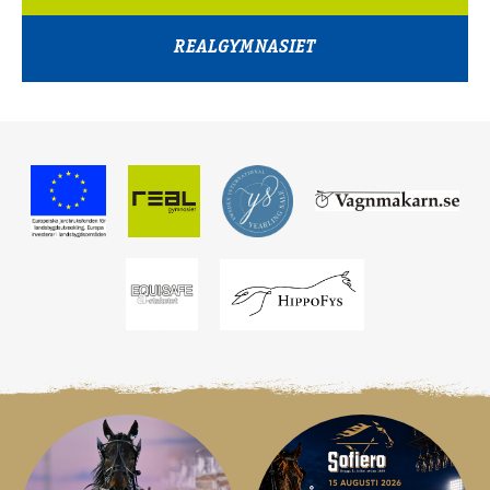
REALGYMNASIET