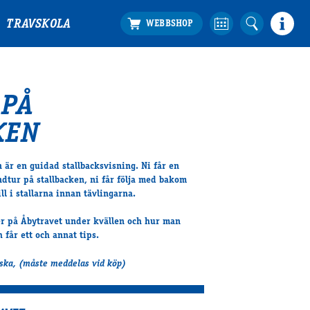
TRAVSKOLA
 PÅ
KEN
 är en guidad stallbacksvisning. Ni får en
dtur på stallbacken, ni får följa med bakom
ll i stallarna innan tävlingarna.
r på Åbytravet under kvällen och hur man
h får ett och annat tips.
lska, (måste meddelas vid köp)