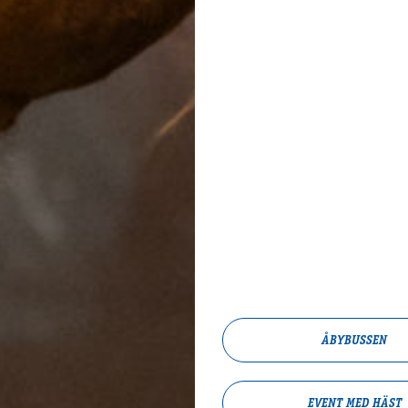
ÅBYBUSSEN
EVENT MED HÄST