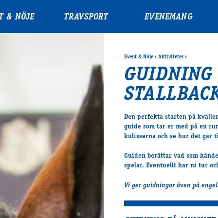
T & NÖJE
TRAVSPORT
EVENEMANG
Event & Nöje
›
Aktiviteter
›
GUIDNING
STALLBAC
Den perfekta starten på kvällen
guide som tar er med på en run
kulisserna och se hur det går ti
Guiden berättar vad som hände
spelar. Eventuellt har ni tur oc
Vi ger guidningar även på enge