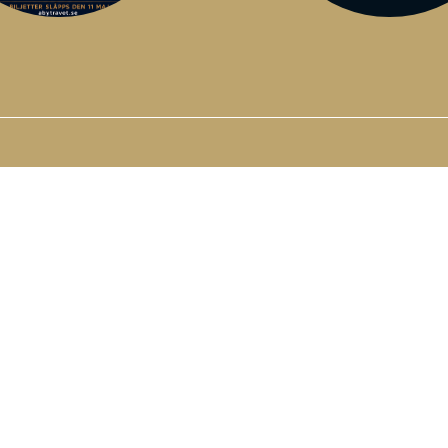
KONTAKTA OSS
FÖLJ OSS GÄRN
Åby Travsällskap
@abytravet på sociala 
Åby Arenaväg 8A
431 62 Mölndal
031 - 706 66 00
nfo@aby.travsport.se