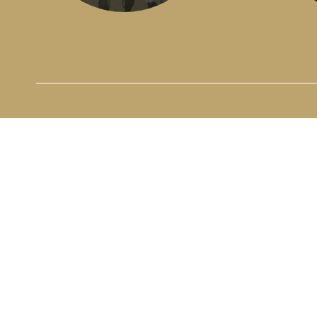
MENY
INFÖR BESÖKET
EVENT & NÖJE
TRAVSPORT
EVENEMANG
TRAVSKOLA
i
OM OSS