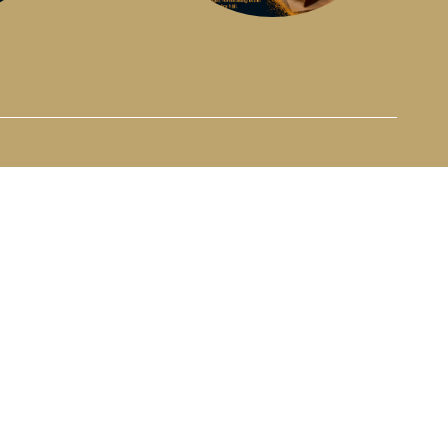
A!
FÖR DE SENASTE NYHETERNA
medier
Skriv upp dig på vårt nyhetsbrev
SKICKA ANMÄLAN