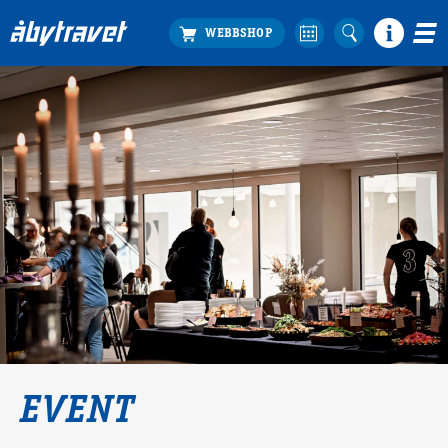
Köp biljett
Travprogrammet
Boka ställplats
Bra att veta
Restauranger
Catering by Lyon
Hotell nära oss
Nybörjar­guide
Presentkort
Tävlingsdagar
FAQ
EVENT