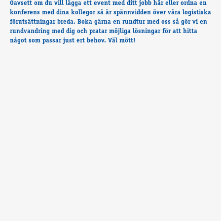
Oavsett om du vill lägga ett event med ditt jobb här eller ordna en
Travkonferens
konferens med dina kollegor så är spännvidden över våra logistiska
Exponering & värdskap
förutsättningar breda. Boka gärna en rundtur med oss så gör vi en
Aktiviteter
rundvandring med dig och pratar möjliga lösningar för att hitta
något som passar just ert behov. Väl mött!
Hört och hänt
Tävling
Tävlingsserier
Träning och provlopp
Aktiva
Månadens hästägare 2026
Månadens B-tränare 2026
Euro Classic Trot
Andelshästar
Åby Stora Pris 2026
Supertorsdag för företag