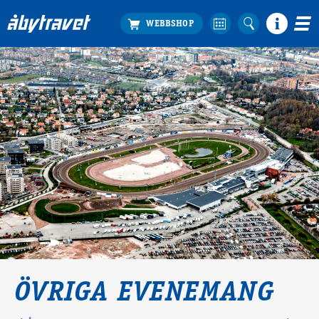
Köp biljett
Travprogrammet
Boka ställplats
Bra att veta
Restauranger
Catering by Lyon
Hotell nära oss
Nybörjar­guide
Presentkort
Tävlingsdagar
FAQ
ÖVRIGA EVENEMANG