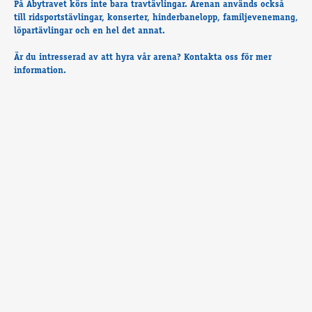
På Åbytravet körs inte bara travtävlingar. Arenan används också
Travkonferens
till ridsportstävlingar, konserter, hinderbanelopp, familjevenemang,
Exponering & värdskap
löpartävlingar och en hel det annat.
Aktiviteter
Är du intresserad av att hyra vår arena? Kontakta oss för mer
information.
Hört och hänt
Tävling
Tävlingsserier
Träning och provlopp
Aktiva
Månadens hästägare 2026
Månadens B-tränare 2026
Euro Classic Trot
Andelshästar
Åby Stora Pris 2026
Supertorsdag för företag