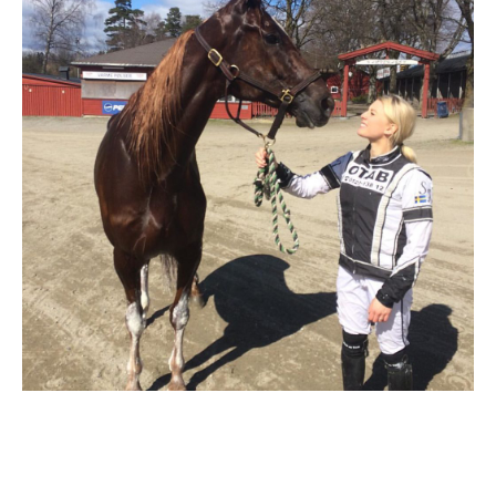
Travkonferens
Exponering & värdskap
Aktiviteter
Hört och hänt
Tävling
Tävlingsserier
Träning och provlopp
Aktiva
Månadens hästägare 2026
Månadens B-tränare 2026
Euro Classic Trot
Andelshästar
Åby Stora Pris 2026
Supertorsdag för företag