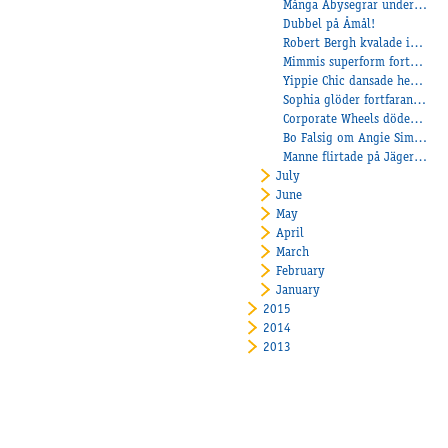
Många Åbysegrar under helgen!
Dubbel på Åmål!
Robert Bergh kvalade in 3 hästar när det uttagningslopp till Svenskt Travderby och Stoderbyt!
Mimmis superform fortsätter!
Yippie Chic dansade hem diamanter!
Sophia glöder fortfarande!
Corporate Wheels dödensvann debuten!
Bo Falsig om Angie Simoni som ska starta i Danska Stoderbyt
Manne flirtade på Jägersro!
July
June
May
April
March
February
January
2015
2014
2013