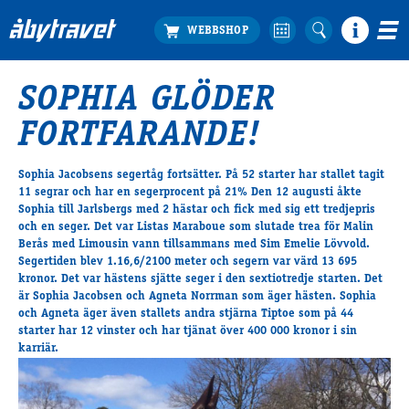
SOPHIA GLÖDER
Köp biljett
FORTFARANDE!
Travprogrammet
Boka ställplats
Sophia Jacobsens segertåg fortsätter. På 52 starter har stallet tagit
Bra att veta
11 segrar och har en segerprocent på 21% Den 12 augusti åkte
Restauranger
Sophia till Jarlsbergs med 2 hästar och fick med sig ett tredjepris
och en seger. Det var Listas Maraboue som slutade trea för Malin
Catering by Lyon
Berås med Limousin vann tillsammans med Sim Emelie Lövvold.
Hotell nära oss
Segertiden blev 1.16,6/2100 meter och segern var värd 13 695
Nybörjar­guide
kronor. Det var hästens sjätte seger i den sextiotredje starten. Det
är Sophia Jacobsen och Agneta Norrman som äger hästen. Sophia
Presentkort
och Agneta äger även stallets andra stjärna Tiptoe som på 44
Tävlingsdagar
starter har 12 vinster och har tjänat över 400 000 kronor i sin
karriär.
FAQ