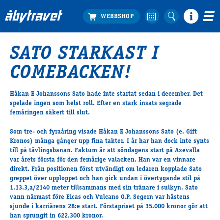
SATO STARKAST I
Köp biljett
COMEBACKEN!
Travprogrammet
Boka ställplats
Håkan E Johanssons Sato hade inte startat sedan i december. Det
Bra att veta
spelade ingen som helst roll. Efter en stark insats segrade
Restauranger
femåringen säkert till slut.
Catering by Lyon
Som tre- och fyraåring visade Håkan E Johanssons
Sato
(e. Gift
Hotell nära oss
Kronos) många gånger upp fina takter. I år har han dock inte synts
Nybörjar­guide
till på tävlingsbanan. Faktum är att söndagens start på Axevalla
var årets första för den femårige valacken.
Han var
en vinnare
Presentkort
direkt. Från positionen först utvändigt om ledaren kopplade Sato
Tävlingsdagar
greppet över upploppet och han gick undan i övertygande stil på
1.13.3,a/2140 meter tillsammans med sin tränare i sulkyn.
Sato
FAQ
vann
närmast före Eicas och Vulcano O.P. Segern var hästens
sjunde i karriärens 28:e start. Förstapriset på 35.000 kronor gör att
han sprungit in 622.300 kronor.