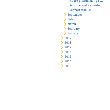
Högre prissummor på Åby
Sato starkast i comebacken!
Rapport från SM
September
July
March
February
January
2019
2018
2017
2016
2015
2014
2013