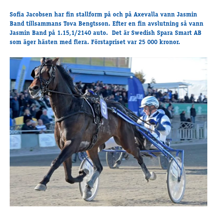
Travkonferens
Sofia Jacobsen har fin stallform på och på Axevalla vann
Jasmin
Exponering & värdskap
Band
tillsammans Tova Bengtsson. Efter en fin avslutning så vann
Aktiviteter
Jasmin Band på 1.15,1/2140 auto. Det är Swedish Spara Smart AB
som äger hästen med flera. Förstapriset var 25 000 kronor.
Hört och hänt
Tävling
Tävlingsserier
Träning och provlopp
Aktiva
Månadens hästägare 2026
Månadens B-tränare 2026
Euro Classic Trot
Andelshästar
Åby Stora Pris 2026
Supertorsdag för företag